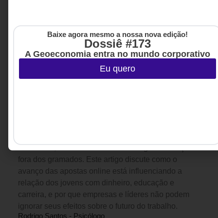
Baixe agora mesmo a nossa nova edição!
Dossiê #173
A Geoeconomia entra no mundo corporativo
Eu quero
GESTÃO DE PESSOAS &
11 DE JULHO DE 2026 08H00
ARQUITETURA DE TRABALHO
A Copa para os brasileiros passou. As bets
ficaram. E o impacto no futuro do trabalho
também.
Enquanto o sonho do hexa mobilizou milhões de
brasileiros, outro fenômeno também ganhou força
fora dos gramados. Este artigo discute como o
avanço das apostas online está influenciando a
relação dos jovens com dinheiro, educação e
carreira, e por que empresas e líderes não podem
ignorar seus efeitos sobre o futuro do trabalho.
Rodrigo Santos - Psicólogo