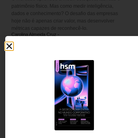
patrimônio físico. Mas como medir inteligência,
dados e conhecimento? O desafio das empresas
hoje não é apenas criar valor, mas desenvolver
métricas capazes de reconhecê-lo.
Carolina Almeida Cruz -
6 MINUTOS MIN DE LEITURA
Cofundadora e CEO da C-
MORE