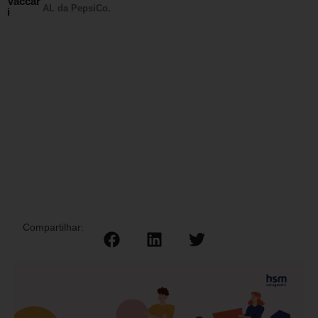
Vaccar
AL da PepsiCo.
i
Compartilhar: