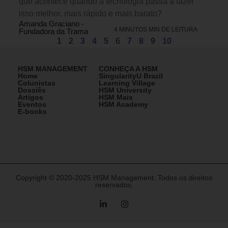
que acontece quando a tecnologia passa a fazer
isso melhor, mais rápido e mais barato?
Amanda Graciano -
4 MINUTOS MIN DE LEITURA
Fundadora da Trama
1
2
3
4
5
6
7
8
9
10
HSM MANAGEMENT
CONHEÇA A HSM
Home
SingularityU Brazil
Colunistas
Learning Village
Dossiês
HSM University
Artigos
HSM Mais
Eventos
HSM Academy
E-books
Copyright © 2020-2025 HSM Management. Todos os direitos
reservados.