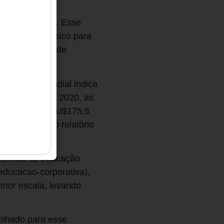
eixem a escola. Esse
m o ensino básico para
lhão de vagas de
onômico Mundial indica
que, de 2010 a 2020, as
s na ordem de U$175,5
020, segundo o relatório
r em educação.
aformas de educação
educacao-corporativa),
nor escala, levando
olhado para esse