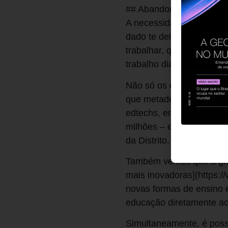
## Abandono escolar: ne
A necessidade de trabalh
dado te deixou confuso?
trabalhar, qual é o tip
trabalho diante de uma
Não só os que estão de
que metade da classe tra
edtechs, empresas de te
milhões – e 40% desse va
da Distrito. Essa é uma
Também vemos que a gra
mais inovadoras](https:
novas formas de ensino 
educação diretamente ao c
Simultaneamente, é poss