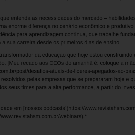
que entenda as necessidades do mercado – habilidades
uma enorme diferença no cenário econômico e produtiv
dência para aprendizagem contínua, que trabalhe funda
a a sua carreira desde os primeiros dias de ensino.
 transformador da educação que hoje estou construindo 
ado. [Meu recado aos CEOs do amanhã é: coloque a mã
com.br/post/desafios-atuais-de-lideres-apegados-ao-pas
 resolvidos pelas empresas que se prepararam hoje e q
os seus times para a alta performance, a partir do inv
sidade em [nossos podcasts](https://www.revistahsm.com
//www.revistahsm.com.br/webinars).*