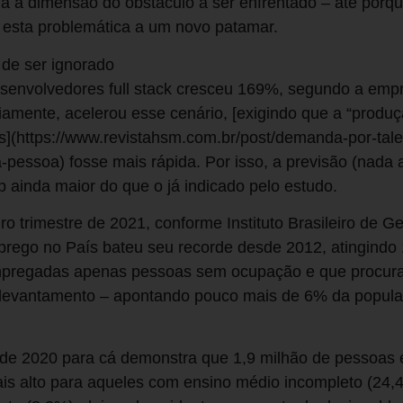
 a dimensão do obstáculo a ser enfrentado – até porque
 esta problemática a um novo patamar.
de ser ignorado
senvolvedores full stack cresceu 169%, segundo a emp
iamente, acelerou esse cenário, [exigindo que a “prod
s](https://www.revistahsm.com.br/post/demanda-por-tal
-pessoa) fosse mais rápida. Por isso, a previsão (nada
ainda maior do que o já indicado pelo estudo.
iro trimestre de 2021, conforme Instituto Brasileiro de Ge
prego no País bateu seu recorde desde 2012, atingindo
pregadas apenas pessoas sem ocupação e que procur
o levantamento – apontando pouco mais de 6% da popula
de 2020 para cá demonstra que 1,9 milhão de pessoas e
s alto para aqueles com ensino médio incompleto (24,4