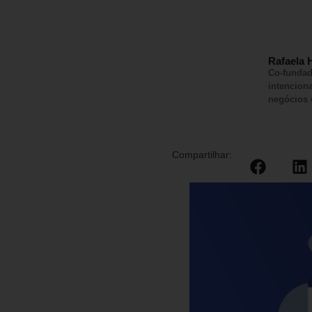
Rafaela H
Co-fundad
intencion
negócios 
Compartilhar: