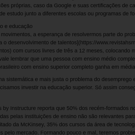
es próprias, caso da Google e suas certificações de car
e estudo junto a diferentes escolas ou programas de f
do e educação
movimentos, a esperança de resolvermos parte do pro
ra o desenvolvimento de talentos](https://www.revistahs
entos) com cursos livres de três a 12 meses, colocando
, vale lembrar que uma pessoa com ensino médio comple
rasileiro com ensino superior completo ganha em médi
a sistemática e mais justa o problema do desemprego e 
ecisamos investir na educação superior. Só assim cons
by Instructure reporta que 50% dos recém-formados no
as pelas instituições de ensino não são relevantes para 
 citado da McKinsey, 35% dos cursos da área de tecnol
dos pelo mercado. Formando pouco e mal, teremos prob