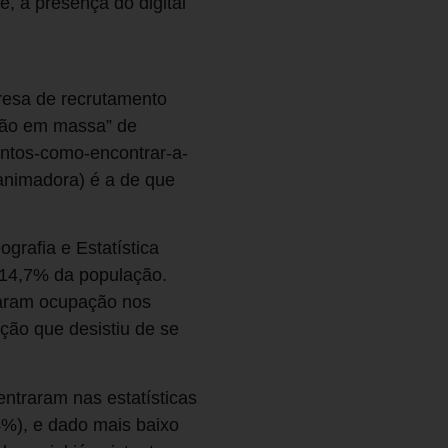
, a presença do digital
resa de recrutamento
ução em massa” de
entos-como-encontrar-a-
 animadora) é a de que
ografia e Estatística
 14,7% da população.
aram ocupação nos
ção que desistiu de se
ntraram nas estatísticas
%), e dado mais baixo