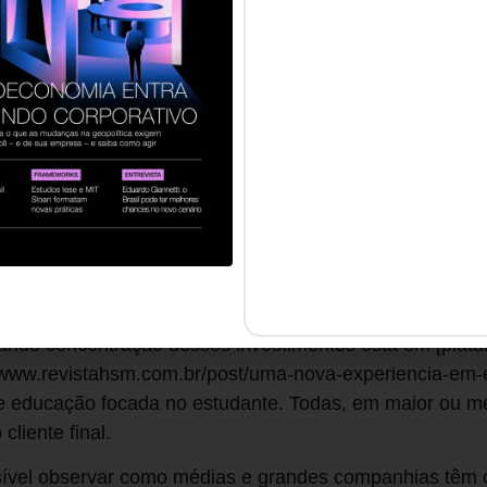
cessidade de trabalhar
ar persiste como principal razão para que estudantes d
 Afinal, se pelo menos 15 milhões de pessoas abandona
o de emprego que elas acessam? E como preencher um mi
 população sem educação?
sempregados sofrerão com essas mudanças. O Fórum Ec
balhadora deverá se requalificar até 2025. Não é à toa 
cnologia na área da educação, receberam investimento
lor foi investido entre o início de 2019 e setembro de 2
 prova de que o mercado entendeu a urgência em investi
nde concentração desses investimentos está em [plat
//www.revistahsm.com.br/post/uma-nova-experiencia-em-
e educação focada no estudante. Todas, em maior ou me
liente final.
ível observar como médias e grandes companhias têm 