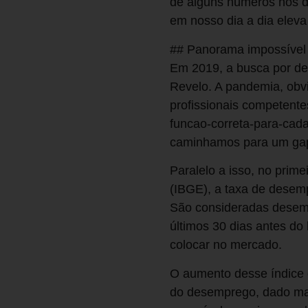
de alguns números nos dá
em nosso dia a dia eleva
## Panorama impossível 
Em 2019, a busca por de
Revelo. A pandemia, obv
profissionais competente
funcao-correta-para-cada
caminhamos para um gap 
Paralelo a isso, no prime
(IBGE), a taxa de desem
São consideradas desem
últimos 30 dias antes d
colocar no mercado.
O aumento desse índice 
do desemprego, dado mai