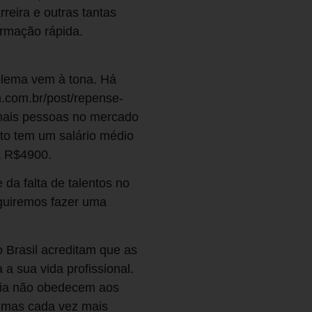
reira e outras tantas
ormação rápida.
blema vem à tona. Há
m.com.br/post/repense-
 mais pessoas no mercado
to tem um salário médio
a R$4900.
da falta de talentos no
eguiremos fazer uma
 Brasil acreditam que as
a sua vida profissional.
ogia não obedecem aos
lemas cada vez mais