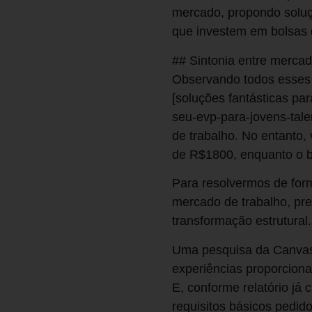
mercado, propondo soluçõ
que investem em bolsas d
## Sintonia entre merca
Observando todos esses 
[soluções fantásticas pa
seu-evp-para-jovens-tal
de trabalho. No entanto
de R$1800, enquanto o b
Para resolvermos de form
mercado de trabalho, pr
transformação estrutural.
Uma pesquisa da Canvas 
experiências proporcionad
E, conforme relatório já
requisitos básicos pedi