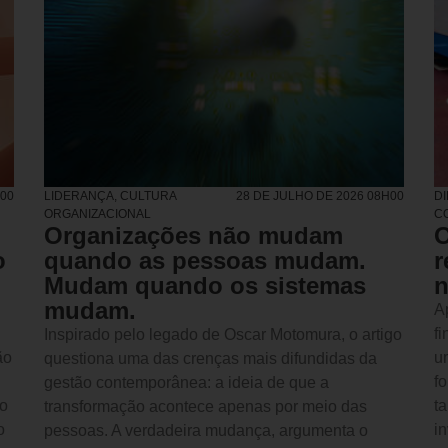
H00
LIDERANÇA
,
CULTURA
28 DE JULHO DE 2026 08H00
D
ORGANIZACIONAL
C
Organizações não mudam
O
o
quando as pessoas mudam.
r
Mudam quando os sistemas
n
mudam.
A
fi
Inspirado pelo legado de Oscar Motomura, o artigo
ão
u
questiona uma das crenças mais difundidas da
f
gestão contemporânea: a ideia de que a
mo
ta
transformação acontece apenas por meio das
o
i
pessoas. A verdadeira mudança, argumenta o