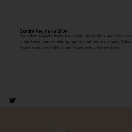
Sandra Regina da Silva
Jornalista especializada em gestão, inovação e negócios, c
experiência como redatora, repórter, editora e revisora. Col
Management e de MIT Sloan Management Review Brasil.