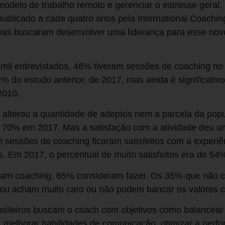
modelo de trabalho remoto e gerenciar o estresse gera
ublicado a cada quatro anos pela International Coachin
as buscaram desenvolver uma liderança para esse nov
e mil entrevistados, 46% tiveram sessões de coaching n
 do estudo anterior, de 2017, mas ainda é significativ
2010.
 alterou a quantidade de adeptos nem a parcela da pop
 70% em 2017. Mas a satisfação com a atividade deu u
m sessões de coaching ficaram satisfeitos com a experi
s. Em 2017, o percentual de muito satisfeitos era de 54
ram coaching, 65% consideram fazer. Os 35% que não
– ou acham muito caro ou não podem bancar os valores 
asileiros buscam o coach com objetivos como balancear
, melhorar habilidades de comunicação, otimizar a perf