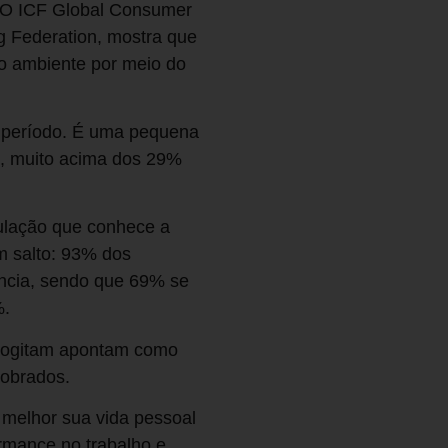
l. O ICF Global Consumer
g Federation, mostra que
o ambiente por meio do
o período. É uma pequena
o, muito acima dos 29%
ulação que conhece a
m salto: 93% dos
ência, sendo que 69% se
%.
 cogitam apontam como
cobrados.
 melhor sua vida pessoal
ormance no trabalho e