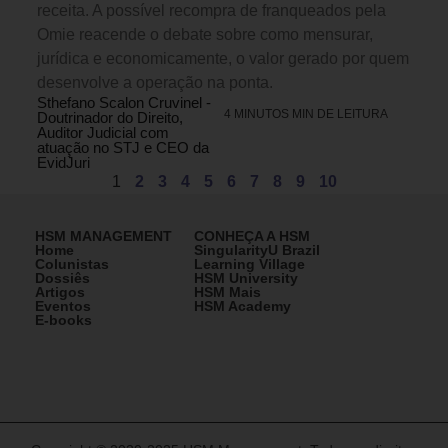
receita. A possível recompra de franqueados pela
Omie reacende o debate sobre como mensurar,
jurídica e economicamente, o valor gerado por quem
desenvolve a operação na ponta.
Sthefano Scalon Cruvinel -
4 MINUTOS MIN DE LEITURA
Doutrinador do Direito,
Auditor Judicial com
atuação no STJ e CEO da
EvidJuri
1
2
3
4
5
6
7
8
9
10
HSM MANAGEMENT
CONHEÇA A HSM
Home
SingularityU Brazil
Colunistas
Learning Village
Dossiês
HSM University
Artigos
HSM Mais
Eventos
HSM Academy
E-books