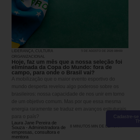
LIDERANÇA
,
CULTURA
5 DE AGOSTO DE 2026 08H00
ORGANIZACIONAL
Hoje, faz um mês que a nossa seleção foi
eliminada da Copa do Mundo: fora de
campo, para onde o Brasil vai?
A mobilização que o maior evento esportivo do
mundo desperta revelou algo poderoso sobre os
brasileiros: nossa capacidade de nos unir em torno
de um objetivo comum. Mas por que essa mesma
energia raramente se traduz em avanços estruturais
Cadastre-se 
para o país?
T
Laura Jane Pereira de
8 MINUTOS MIN DE LEITURA
Souza - Administradora de
empresas, consultora e
mentora