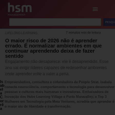
PESQU
7 minutos min de leitura
LIFELONG LEARNING
O maior risco de 2026 não é aprender
errado. É normalizar ambientes em que
continuar aprendendo deixa de fazer
sentido
Engajamento não desaparece: ele é desaprendido. Esse
ano vai exigir líderes capazes de redesenhar ambientes
onde aprender volte a valer a pena.
Is
Empreendedora, consultora e cofundadora da People Strat. Isabela
ab
conecta neurociência, comportamento e tecnologia para desenvolver
el
pessoas e culturas mais humanas e inovadoras. Embaixadora de
a
C
Inovação dos Hubs Learning Village e Porto Maravalley; e Top 3
or
Mulheres em Tecnologia pela Meta Ventures, acredita que aprender é
rê
o maior ato de liberdade e transformação.
a