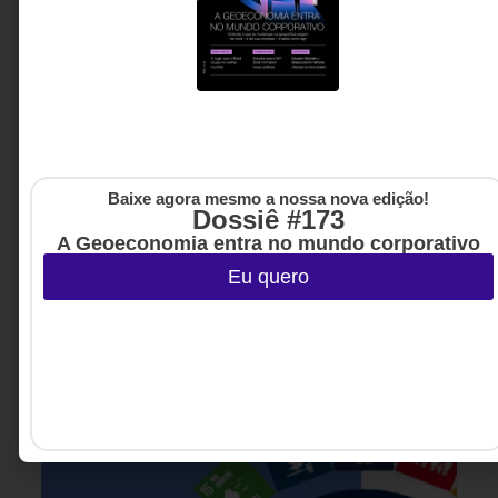
de suprimentos e mudanças regulatórias expõem
uma fragilidade comum em muitas organizações: a
dependência de um único cenário de futuro. Ao
analisar os efeitos recentes do tarifaço sobre
produtos brasileiros, o artigo argumenta que a
verdadeira vantagem competitiva não está em
prever corretamente o próximo choque, mas em
Baixe agora mesmo a nossa nova edição!
construir operações capazes de se adaptar
Dossiê #173
rapidamente a diferentes realidades sem
A Geoeconomia entra no mundo corporativo
comprometer resultados.
Eu quero
Átila Persici Filho - CINO,
12 MINUTOS MIN DE LEITURA
professor de MBA e Pós-
Tech na FIAP e Conselheiro
de Inovação.