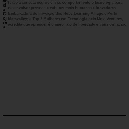
ab
Isabela conecta neurociência, comportamento e tecnologia para
el
desenvolver pessoas e culturas mais humanas e inovadoras.
a
C
Embaixadora de Inovação dos Hubs Learning Village e Porto
or
Maravalley; e Top 3 Mulheres em Tecnologia pela Meta Ventures,
rê
acredita que aprender é o maior ato de liberdade e transformação.
a