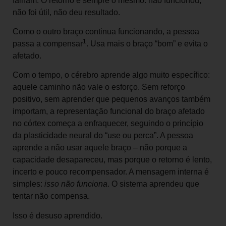
falham. O retorno é sempre o mesmo: não funcionou,
não foi útil, não deu resultado.
Como o outro braço continua funcionando, a pessoa
1
passa a compensar
. Usa mais o braço “bom” e evita o
afetado.
Com o tempo, o cérebro aprende algo muito específico:
aquele caminho não vale o esforço. Sem reforço
positivo, sem aprender que pequenos avanços também
importam, a representação funcional do braço afetado
no córtex começa a enfraquecer, seguindo o princípio
da plasticidade neural do “use ou perca”. A pessoa
aprende a não usar aquele braço – não porque a
capacidade desapareceu, mas porque o retorno é lento,
incerto e pouco recompensador. A mensagem interna é
simples:
isso não funciona
. O sistema aprendeu que
tentar não compensa.
Isso é desuso aprendido.