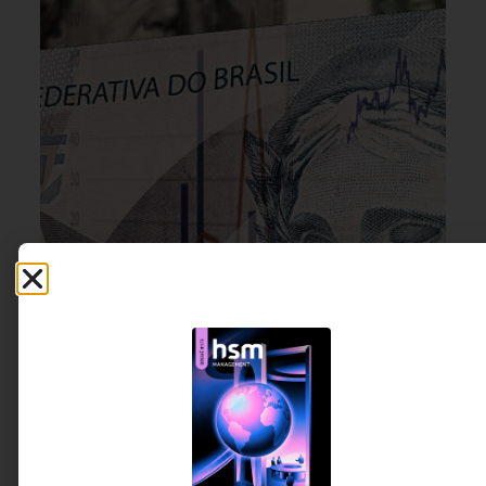
LIDERANÇA
,
ESTRATÉGIA
6 DE AGOSTO DE 2026 17H00
Pare de tentar prever o mundo. Construa
uma empresa que aguenta vários.
Tarifas, conflitos geopolíticos, rupturas nas cadeias