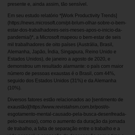
presente e, ainda assim, tão sensível.
Em seu estudo relatório *[Work Productivity Trends]
(https://news.microsoft.com/pt-br/um-olhar-sobre-o-bem-
estar-dos-trabalhadores-seis-meses-apos-o-inicio-da-
pandemia/)*, a Microsoft mapeou o bem-estar de seis
mil trabalhadores de oito países (Austrália, Brasil,
Alemanha, Japão, Índia, Singapura, Reino Unido e
Estados Unidos), de janeiro a agosto de 2020, e
demonstrou um resultado alarmante: o país com maior
número de pessoas exaustas é o Brasil, com 44%,
seguido dos Estados Unidos (31%) e da Alemanha
(10%).
Diversos fatores estão relacionados ao [sentimento de
exaustão](https://www.revistahsm.com.br/post/o-
esgotamento-mental-causado-pela-busca-desenfreada-
pelo-sucesso), como o aumento da duração da jornada
de trabalho, a falta de separação entre o trabalho e a