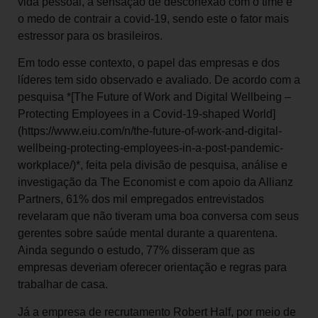
vida pessoal, a sensação de desconexão com o time e
o medo de contrair a covid-19, sendo este o fator mais
estressor para os brasileiros.
Em todo esse contexto, o papel das empresas e dos
líderes tem sido observado e avaliado. De acordo com a
pesquisa *[The Future of Work and Digital Wellbeing –
Protecting Employees in a Covid-19-shaped World]
(https://www.eiu.com/n/the-future-of-work-and-digital-
wellbeing-protecting-employees-in-a-post-pandemic-
workplace/)*, feita pela divisão de pesquisa, análise e
investigação da The Economist e com apoio da Allianz
Partners, 61% dos mil empregados entrevistados
revelaram que não tiveram uma boa conversa com seus
gerentes sobre saúde mental durante a quarentena.
Ainda segundo o estudo, 77% disseram que as
empresas deveriam oferecer orientação e regras para
trabalhar de casa.
Já a empresa de recrutamento Robert Half, por meio de