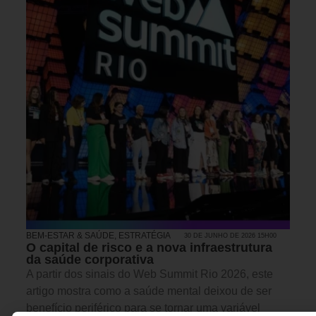
BEM-ESTAR & SAÚDE
,
ESTRATÉGIA
30 DE JUNHO DE 2026 15H00
O capital de risco e a nova infraestrutura
da saúde corporativa
A partir dos sinais do Web Summit Rio 2026, este
artigo mostra como a saúde mental deixou de ser
benefício periférico para se tornar uma variável