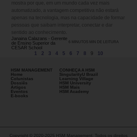
mostra por que, em um mundo cada vez mais
automatizado, a vantagem competitiva não estará
apenas na tecnologia, mas na capacidade de formar
pessoas que saibam interpretar, conectar e dar
sentido ao conhecimento.
Janaina Calazans - Gerente
6 MINUTOS MIN DE LEITURA
de Ensino Superior da
CESAR School
1
2
3
4
5
6
7
8
9
10
HSM MANAGEMENT
CONHEÇA A HSM
Home
SingularityU Brazil
Colunistas
Learning Village
Dossiês
HSM University
Artigos
HSM Mais
Eventos
HSM Academy
E-books
Copyright © 2020-2025 HSM Management. Todos os direitos