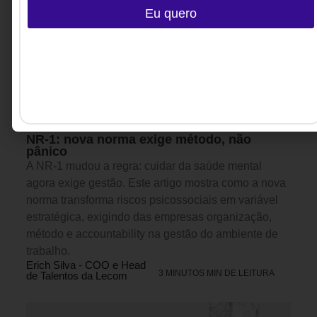
Eu quero
BEM-ESTAR & SAÚDE
,
GESTÃO DE
30 DE JUNHO DE 2026 08H00
PESSOAS & ARQUITETURA DE
TRABALHO
NR-1: nova norma exige método, não
pânico
A NR-1 mudou a regra: cuidar da saúde mental
agora exige gestão. Este artigo mostra como a nova
norma transforma riscos psicossociais em variável
estratégica, exigindo das empresas organização,
método e accountability na gestão do ambiente de
trabalho.
Erich Silva - COO e Head
3 MINUTOS MIN DE LEITURA
de Talentos da Lecom