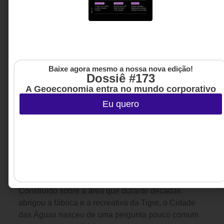
Baixe agora mesmo a nossa nova edição!
Dossiê #173
A Geoeconomia entra no mundo corporativo
Eu quero
EMPREENDEDORISMO
15 DE JULHO DE 2026 15H00
Quando um legado familiar redefine um
pedaço da cidade
Construído sobre a área que durante décadas
abrigou a fábrica e a recreativa da Tigre, o Cidade
das Águas nasceu de uma pergunta pouco comum