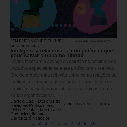
BEM-ESTAR & SAÚDE
,
CULTURA
13 DE JULHO DE 2026 14H00
ORGANIZACIONAL
Inteligência relacional: a competência que
pode salvar o trabalho híbrido
Dados mostram o avanço da solidão no ambiente de
trabalho, especialmente entre profissionais remotos.
O texto propõe uma reflexão sobre como relações de
confiança, segurança psicológica e capacidade de
convivência se tornaram ativos estratégicos para a
saúde organizacional.
Daniela Cais - Designer de
7 MINUTOS MIN DE LEITURA
Relações Profissionais,
TEDx Speaker, Mentora de
Comunicação para
Carreiras e Negócios
1
2
3
4
5
6
7
8
9
10