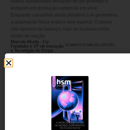
Robôs humanoides deixaram de ser protótipo e
entraram em produção comercial em série.
Enquanto conselhos ainda debatem a IA generativa,
a automação física avança sem esperar. O atraso
não aparece no balanço, mas se acumula como
dívida de reação.
Marcelo Murilo - Co-
10 MINUTOS MIN DE LEITURA
Fundador e VP de Inovação
e Tecnologia do Grupo
Benner, Embaixador e
membro do Senior Advisory
Board do Instituto
Capitalismo Consciente
Brasil. Embaixador e
Membro da Comissão ESG
da Board Academy BR.