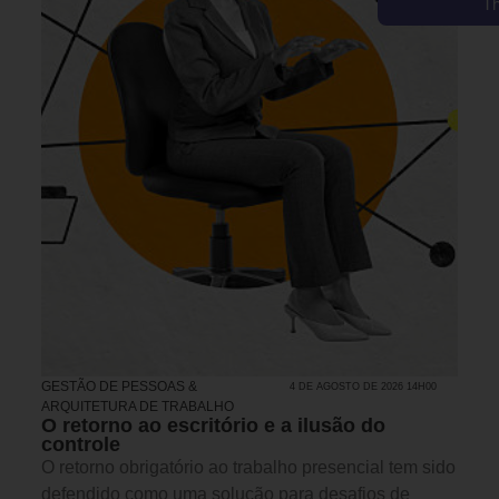
T
GESTÃO DE PESSOAS &
4 DE AGOSTO DE 2026 14H00
ARQUITETURA DE TRABALHO
O retorno ao escritório e a ilusão do
controle
O retorno obrigatório ao trabalho presencial tem sido
defendido como uma solução para desafios de