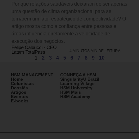
Por que relações saudáveis deixaram de ser apenas
uma questão de clima organizacional para se
tornarem um fator estratégico de competitividade? O
artigo mostra como a confiança entre pessoas e
áreas influencia diretamente a velocidade de
execução dos negócios.
Felipe Calbucci - CEO
4 MINUTOS MIN DE LEITURA
Latam TotalPass
1
2
3
4
5
6
7
8
9
10
HSM MANAGEMENT
CONHEÇA A HSM
Home
SingularityU Brazil
Colunistas
Learning Village
Dossiês
HSM University
Artigos
HSM Mais
Eventos
HSM Academy
E-books