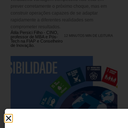
prever corretamente o próximo choque, mas em
construir operações capazes de se adaptar
rapidamente a diferentes realidades sem
comprometer resultados.
Átila Persici Filho - CINO,
12 MINUTOS MIN DE LEITURA
professor de MBA e Pós-
Tech na FIAP e Conselheiro
de Inovação.