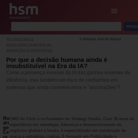
PESQU
3 minutos min de leitura
TECNOLOGIA &
INTELIGENCIA ARTIFICIAL
,
INOVAÇÃO & ESTRATÉGIA
Por que a decisão humana ainda é
insubstituível na Era da IA?
Como a presença invisível da IA traz ganhos enormes de
eficiência, mas também um risco de confiarmos em
sistemas que ainda cometem erros e "alucinações"?
Ro
CMO da Vórtx e co-fundador do Strategy Studio. Com 30 anos de
dri
experiência em estratégia, liderança e desenvolvimento de
go
negócios globais e locais, é especializado em construção de
Ce
rv
marca e estratégia criativa. É formado em Publicidade e