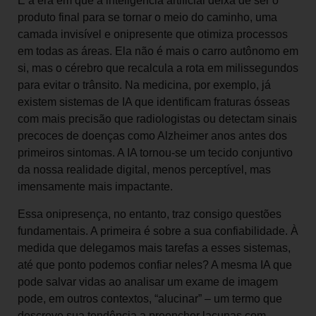
É a era em que a inteligência artificial deixa de ser o
produto final para se tornar o meio do caminho, uma
camada invisível e onipresente que otimiza processos
em todas as áreas. Ela não é mais o carro autônomo em
si, mas o cérebro que recalcula a rota em milissegundos
para evitar o trânsito. Na medicina, por exemplo, já
existem sistemas de IA que identificam fraturas ósseas
com mais precisão que radiologistas ou detectam sinais
precoces de doenças como Alzheimer anos antes dos
primeiros sintomas. A IA tornou-se um tecido conjuntivo
da nossa realidade digital, menos perceptível, mas
imensamente mais impactante.
Essa onipresença, no entanto, traz consigo questões
fundamentais. A primeira é sobre a sua confiabilidade. À
medida que delegamos mais tarefas a esses sistemas,
até que ponto podemos confiar neles? A mesma IA que
pode salvar vidas ao analisar um exame de imagem
pode, em outros contextos, “alucinar” – um termo que
descreve sua tendência a preencher lacunas com