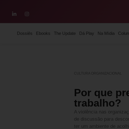
Dossiês
Ebooks
The Update
Dá Play
Na Mídia
Colun
CULTURA ORGANIZACIONAL
Por que pr
trabalho?
A violência nas organiza
de discussão para descons
ter um ambiente de acolh