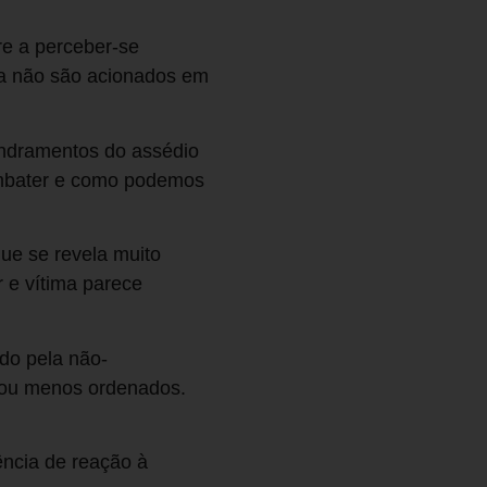
re a perceber-se
a não são acionados em
gendramentos do assédio
combater e como podemos
ue se revela muito
r e vítima parece
do pela não-
s ou menos ordenados.
ência de reação à