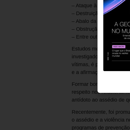
– Ataque à reputação pro
– Destruição das conexõe
– Abalo da autoconfiança
– Obstrução à carreira c
– Entre outras possíveis
Estudos mostram que o a
investigados e combatido
vítimas, é preciso també
e a afirmação hostil da 
Formar bons líderes, estr
respeito nos relacioname
antídoto ao assédio de q
Recentemente, foi promu
o assédio e a violência 
programas de prevenção