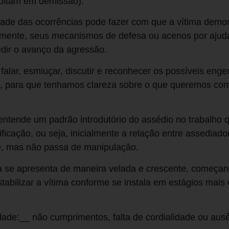
sultam em demissão).
dade das ocorrências pode fazer com que a vítima demo
mente, seus mecanismos de defesa ou acenos por ajud
dir o avanço da agressão.
falar, esmiuçar, discutir e reconhecer os possíveis en
ais, para que tenhamos clareza sobre o que queremos 
ntende um padrão introdutório do assédio no trabalho q
tificação, ou seja, inicialmente a relação entre assediado
te, mas não passa de manipulação.
ia se apresenta de maneira velada e crescente, começan
abilizar a vítima conforme se instala em estágios mai
idade:__ não cumprimentos, falta de cordialidade ou aus