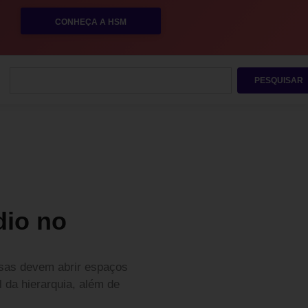
CONHEÇA A HSM
PESQUISAR
dio no
esas devem abrir espaços
 da hierarquia, além de