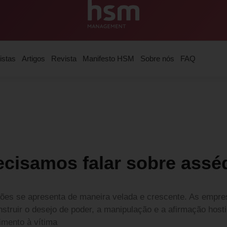
istas
Artigos
Revista
Manifesto HSM
Sobre nós
FAQ
ecisamos falar sobre assé
ções se apresenta de maneira velada e crescente. As empr
truir o desejo de poder, a manipulação e a afirmação hostil
imento à vítima