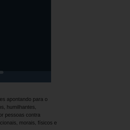
tes apontando para o
os, humilhantes,
por pessoas contra
onais, morais, físicos e