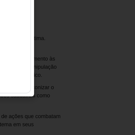
bilidade da vítima.
 precisam ser
ringe ao acolhimento às
de poder, a manipulação
dico terapêutico.
ipalmente, preconizar o
ações saudáveis como
de de ações que combatam
o tema em seus