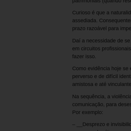
patrimoniais (quando re
Curioso é que a naturali
assediada. Consequente
prazo razoável para impe
Daí a necessidade de se 
em circuitos profission
fazer isso.
Como evidência hoje se e
perverso e de difícil iden
amistosa e até vinculan
Na sequência, a violênc
comunicação, para desest
Por exemplo:
– __Desprezo e invisibil