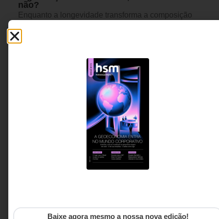
não?
Enquanto a longevidade transforma a composição
da sociedade e do mercado de trabalho, muitas
organizações continuam operando com modelos de
gestão construídos para uma realidade demográfica
que já não existe. Este artigo discute o conceito que
desafia o jovem-centrismo corporativo e convida
líderes a repensarem o valor da experiência, da
diversidade geracional e da longevidade nas
empresas.
Fran Winandy - CEO da
3 MINUTOS MIN DE LEITURA
Acalântis Services,
Consultora, Palestrante e
Professora nas áreas de
Diversidade Geracional,
Etarismo e Longevidade
Baixe agora mesmo a nossa nova edição!