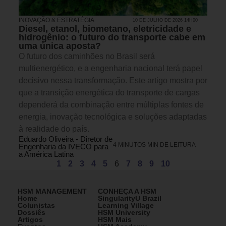
INOVAÇÃO & ESTRATÉGIA
10 DE JULHO DE 2026 14H00
Diesel, etanol, biometano, eletricidade e
hidrogênio: o futuro do transporte cabe em
uma única aposta?
O futuro dos caminhões no Brasil será
multienergético, e a engenharia nacional terá papel
decisivo nessa transformação. Este artigo mostra por
que a transição energética do transporte de cargas
dependerá da combinação entre múltiplas fontes de
energia, inovação tecnológica e soluções adaptadas
à realidade do país.
Eduardo Oliveira - Diretor de
4 MINUTOS MIN DE LEITURA
Engenharia da IVECO para
a América Latina
1
2
3
4
5
6
7
8
9
10
HSM MANAGEMENT
CONHEÇA A HSM
Home
SingularityU Brazil
Colunistas
Learning Village
Dossiês
HSM University
Artigos
HSM Mais