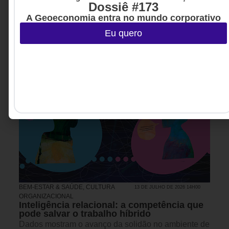
Dossiê #173
A Geoeconomia entra no mundo corporativo
Eu quero
BEM-ESTAR & SAÚDE
,
CULTURA
13 DE JULHO DE 2026 14H00
ORGANIZACIONAL
Inteligência relacional: a competência que
pode salvar o trabalho híbrido
Dados mostram o avanço da solidão no ambiente de