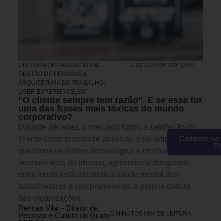
CULTURA ORGANIZACIONAL
,
12 DE JULHO DE 2026 13H00
GESTÃO DE PESSOAS &
ARQUITETURA DE TRABALHO
,
USER EXPERIENCE, UX
“O cliente sempre tem razão”. E se essa for
uma das frases mais tóxicas do mundo
corporativo?
Durante décadas, o mercado tratou a satisfação do
Cadastre-se 
cliente como prioridade absoluta. Este artigo
T
questiona os limites dessa lógica e mostra como a
normalização de abusos, agressões e desgastes
emocionais está afetando a saúde mental dos
trabalhadores e comprometendo a própria cultura
das organizações.
Rennan Vilar - Diretor de
5 MINUTOS MIN DE LEITURA
Pessoas e Cultura do Grupo