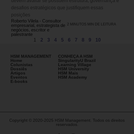
devem avaliar se possuem estrutura, governança e
desafios estratégicos que justifiquem essas
posições
Roberto Vilela - Consultor
2 MINUTOS MIN DE LEITURA
empresarial, estrategista de
negócios, escritor e
palestrante
1
2
3
4
5
6
7
8
9
10
HSM MANAGEMENT
CONHEÇA A HSM
Home
SingularityU Brazil
Colunistas
Learning Village
Dossiês
HSM University
Artigos
HSM Mais
Eventos
HSM Academy
E-books
Copyright © 2020-2025 HSM Management. Todos os direitos
reservados.