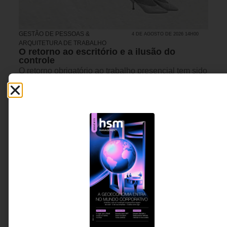
GESTÃO DE PESSOAS &
4 DE AGOSTO DE 2026 14H00
ARQUITETURA DE TRABALHO
O retorno ao escritório e a ilusão do
controle
O retorno obrigatório ao trabalho presencial tem sido
defendido como uma solução para desafios de
gestão, colaboração e produtividade. O artigo
propõe uma reflexão: organizações de alta
performance gerenciam pessoas pela presença ou
pelo valor que entregam?
Marta Ferreira
5 MINUTOS MIN DE LEITURA