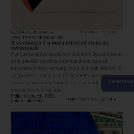
GESTÃO DE PESSOAS &
3 DE AGOSTO DE 2026 08H00
ARQUITETURA DE TRABALHO
A confiança é a nova infraestrutura da
velocidade
Por que relações saudáveis deixaram de ser apenas
uma questão de clima organizacional para se
tornarem um fator estratégico de competitividade? O
artigo mostra como a confiança entre pessoas e
Cadastre-se 
áreas influencia diretamente a velocidade de
T
execução dos negócios.
Felipe Calbucci - CEO
4 MINUTOS MIN DE LEITURA
Latam TotalPass