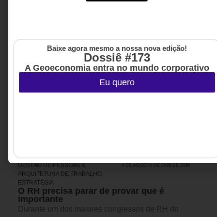
Baixe agora mesmo a nossa nova edição!
Dossiê #173
A Geoeconomia entra no mundo corporativo
Eu quero
GESTÃO DE PESSOAS &
4 DE AGOSTO DE 2026 DE 2026
ARQUITETURA DE TRABALHO
,
ESTRATÉGIA
O RH precisa parar de provar que é
importante
Durante um dos maiores congressos de RH do