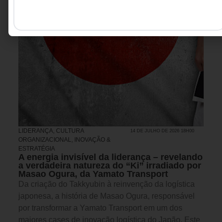
LIDERANÇA
,
CULTURA
14 DE JULHO DE 2026 18H00
ORGANIZACIONAL
,
INOVAÇÃO &
ESTRATÉGIA
A energia invisível da liderança – revelando
a verdadeira natureza do “Ki” irradiado por
Masao Ogura, da Yamato Transport
Da criação do Takkyubin à reinvenção da logística
japonesa, a história de Masao Ogura, responsável
por transformar a Yamato Transport em um dos
maiores cases de inovação logística do Japão. Este