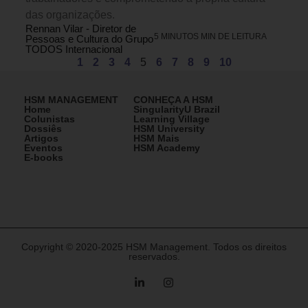
das organizações.
Rennan Vilar - Diretor de
5 MINUTOS MIN DE LEITURA
Pessoas e Cultura do Grupo
TODOS Internacional
1
2
3
4
5
6
7
8
9
10
HSM MANAGEMENT
CONHEÇA A HSM
Home
SingularityU Brazil
Colunistas
Learning Village
Dossiês
HSM University
Artigos
HSM Mais
Eventos
HSM Academy
E-books
Copyright © 2020-2025 HSM Management. Todos os direitos
reservados.