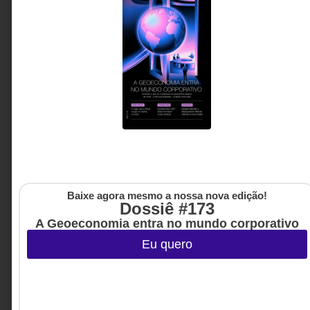
EXPERIENCE, UX
A IA transforma o atendimento, mas são as
pessoas que constroem confiança
Enquanto a IA assume processos, diagnósticos e
tarefas repetitivas, cresce a importância de
competências exclusivamente humanas. O desafio
das lideranças não é automatizar mais, mas decidir
onde a presença humana gera valor que nenhuma
tecnologia consegue reproduzir plenamente.
Ana Flavia Martins - CMO
3 MINUTOS MIN DE LEITURA
da Algar
Baixe agora mesmo a nossa nova edição!
Dossiê #173
A Geoeconomia entra no mundo corporativo
Eu quero