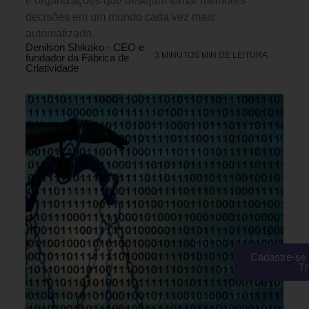
e organizações que desejam tomar melhores
decisões em um mundo cada vez mais
automatizado.
Denilson Shikako - CEO e
3 MINUTOS MIN DE LEITURA
fundador da Fábrica de
Criatividade
Cadastre-se 
T