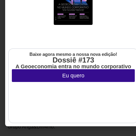
Advogados.
Trabalhamos juntos, duro, por um ano, e valeu cada
minuto: conseguimos alavancar 20 vezes o número de
famílias beneficiadas em comparação com uma doação
filantrópica, fomos reconhecidos pelo Clayton
Christensen Institute e pela ONU Habitat pelo projeto, e
nos tornamos grandes amigos. CEO ativista, ou
Baixe agora mesmo a nossa nova edição!
qualquer que seja o nome que se queira dar, João tem
Dossiê #173
três qualidades que são essenciais para a liderança
A Geoeconomia entra no mundo corporativo
desse novo mundo: a coragem de inovar, a empatia
Eu quero
social e a compreensão da sua responsabilidade na
construção da nova economia, que não só é mais
tecnológica, como também mais inclusiva, equitativa e
regenerativa.
Marco Gorini
é empreendedor e investidor social,
venture builder, sócio e e presidente do conselho do
Grupo Anga&Din4mo.