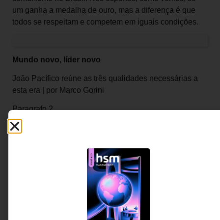
um ganha a medalha de ouro, mas a diferença é que
todos se respeitam e competem em iguais condições.
Mundo novo, líder novo
João Pacífico reúne as três qualidades necessárias a
esta era | por Marco Gorini
Paragrafo 2
Fiz minha primeira parceria com João Paulo Pacífico
em novembro de 2016, no projeto da primeira debênture
social do Brasil. A cliente era a startup NovaVivenda,
que cria soluções para o público de baixa renda
reformar suas residências – estima-se que haja 50
milhões de pessoas vivendo em moradias precárias no
País. Uniam-se a securitizadora Grupo Gaia, a venture
builder de impacto Din4mo e a Tozzini Freire