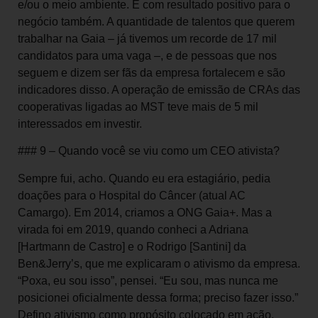
e/ou o meio ambiente. E com resultado positivo para o
negócio também. A quantidade de talentos que querem
trabalhar na Gaia – já tivemos um recorde de 17 mil
candidatos para uma vaga –, e de pessoas que nos
seguem e dizem ser fãs da empresa fortalecem e são
indicadores disso. A operação de emissão de CRAs das
cooperativas ligadas ao MST teve mais de 5 mil
interessados em investir.
### 9 – Quando você se viu como um CEO ativista?
Sempre fui, acho. Quando eu era estagiário, pedia
doações para o Hospital do Câncer (atual AC
Camargo). Em 2014, criamos a ONG Gaia+. Mas a
virada foi em 2019, quando conheci a Adriana
[Hartmann de Castro] e o Rodrigo [Santini] da
Ben&Jerry’s, que me explicaram o ativismo da empresa.
“Poxa, eu sou isso”, pensei. “Eu sou, mas nunca me
posicionei oficialmente dessa forma; preciso fazer isso.”
Defino ativismo como propósito colocado em ação.