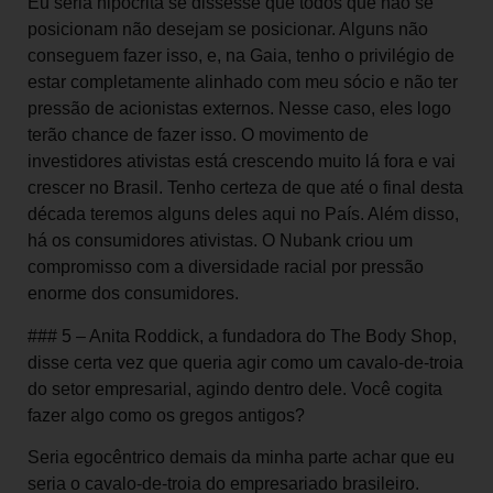
Eu seria hipócrita se dissesse que todos que não se
posicionam não desejam se posicionar. Alguns não
conseguem fazer isso, e, na Gaia, tenho o privilégio de
estar completamente alinhado com meu sócio e não ter
pressão de acionistas externos. Nesse caso, eles logo
terão chance de fazer isso. O movimento de
investidores ativistas está crescendo muito lá fora e vai
crescer no Brasil. Tenho certeza de que até o final desta
década teremos alguns deles aqui no País. Além disso,
há os consumidores ativistas. O Nubank criou um
compromisso com a diversidade racial por pressão
enorme dos consumidores.
### 5 – Anita Roddick, a fundadora do The Body Shop,
disse certa vez que queria agir como um cavalo-de-troia
do setor empresarial, agindo dentro dele. Você cogita
fazer algo como os gregos antigos?
Seria egocêntrico demais da minha parte achar que eu
seria o cavalo-de-troia do empresariado brasileiro.