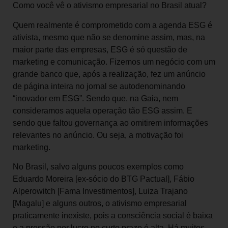
Como você vê o ativismo empresarial no Brasil atual?
Quem realmente é comprometido com a agenda ESG é
ativista, mesmo que não se denomine assim, mas, na
maior parte das empresas, ESG é só questão de
marketing e comunicação. Fizemos um negócio com um
grande banco que, após a realização, fez um anúncio
de página inteira no jornal se autodenominando
“inovador em ESG”. Sendo que, na Gaia, nem
consideramos aquela operação tão ESG assim. E
sendo que faltou governança ao omitirem informações
relevantes no anúncio. Ou seja, a motivação foi
marketing.
No Brasil, salvo alguns poucos exemplos como
Eduardo Moreira [ex-sócio do BTG Pactual], Fábio
Alperowitch [Fama Investimentos], Luiza Trajano
[Magalu] e alguns outros, o ativismo empresarial
praticamente inexiste, pois a consciência social é baixa
e a pressão por lucro no curto prazo é alta. Há muitos