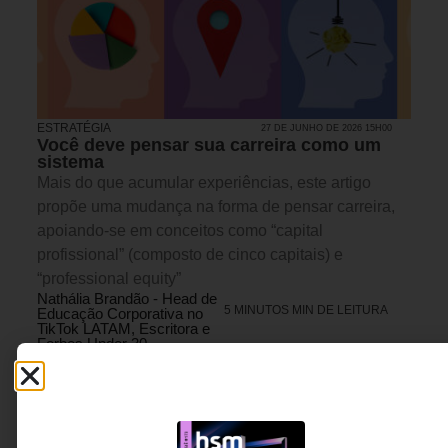
ESTRATÉGIA
27 DE JUNHO DE 2026 15H00
Você deve pensar sua carreira como um
sistema
Mais do que acumular experiências, este artigo
propõe uma mudança na forma de pensar carreira,
apoiando-se em conceitos como “capital
profissional” (composto de cinco capitais) e
“professional equity”
Nathália Brandão - Head de
5 MINUTOS MIN DE LEITURA
Educação Corporativa no
TikTok LATAM, Escritora e
Forbes Under 30