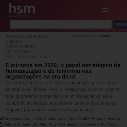
PESQU
4 minutos min de leitura
INOVAÇÃO & ESTRATÉGIA
,
CULTURA
ORGANIZACIONAL
,
TECNOLOGIA &
INTELIGENCIA ARTIFICIAL
5 minutos em 2026: o papel estratégico da
humanização e do feminino nas
organizações na era da IA
Em 2026, não será a IA nem a velocidade que definirão
as empresas líderes - será a inteligência coletiva. Marcas
que ignorarem o poder das comunidades femininas e
colaborativas ficarão para trás em um mundo que exige
empatia, propósito e inovação humanizada
A
Empreendedora social, fundadora da Rede Mulher Empreendedora
n
(RME) e do Instituto RME. Vice-Presidente do Conselho do Pacto
a