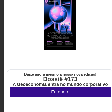
Baixe agora mesmo a nossa nova edição!
Dossiê #173
A Geoeconomia entra no mundo corporativo
Eu quero
LIDERANÇA
27 DE JUNHO DE 2026 08H00
O que um grupo com mais de 140 mil
mulheres pode ensinar sobre liderança?
Na estreia da coluna do Grupo Mulheres do Brasil,