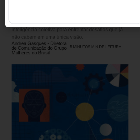
este artigo mostra que a liderança do futuro não será
construída por decisões individuais, mas pela
capacidade de mobilizar diversidade, escuta e
inteligência coletiva para enfrentar desafios que já
não cabem em uma única visão.
Andrea Gasques - Diretora
5 MINUTOS MIN DE LEITURA
de Comunicação do Grupo
Mulheres do Brasil