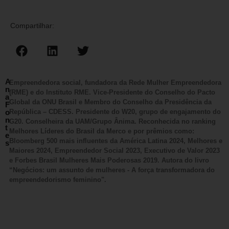
Compartilhar:
A
Empreendedora social, fundadora da Rede Mulher Empreendedora
n
(RME) e do Instituto RME. Vice-Presidente do Conselho do Pacto
a
Global da ONU Brasil e Membro do Conselho da Presidência da
F
o
República – CDESS. Presidente do W20, grupo de engajamento do
n
G20. Conselheira da UAM/Grupo Ânima. Reconhecida no ranking
t
Melhores Líderes do Brasil da Merco e por prêmios como:
e
Bloomberg 500 mais influentes da América Latina 2024, Melhores e
s
Maiores 2024, Empreendedor Social 2023, Executivo de Valor 2023
e Forbes Brasil Mulheres Mais Poderosas 2019. Autora do livro
“Negócios: um assunto de mulheres - A força transformadora do
empreendedorismo feminino".