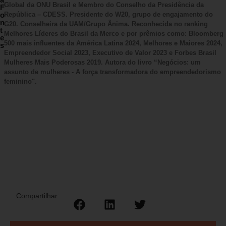
Global da ONU Brasil e Membro do Conselho da Presidência da
F
o
República – CDESS. Presidente do W20, grupo de engajamento do
n
G20. Conselheira da UAM/Grupo Ânima. Reconhecida no ranking
t
Melhores Líderes do Brasil da Merco e por prêmios como: Bloomberg
e
500 mais influentes da América Latina 2024, Melhores e Maiores 2024,
s
Empreendedor Social 2023, Executivo de Valor 2023 e Forbes Brasil
Mulheres Mais Poderosas 2019. Autora do livro “Negócios: um
assunto de mulheres - A força transformadora do empreendedorismo
feminino".
Compartilhar: