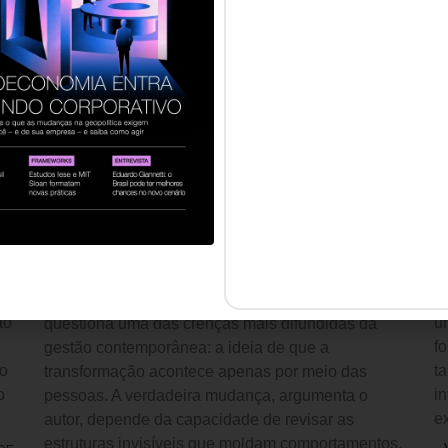
H00
LIDERANÇA
,
CULTURA
28 DE JULHO DE 2026 08H00
D
ORGANIZACIONAL
C
Organizações não mudam
O
o
quando as pessoas mudam.
r
Mudam quando os sistemas
n
mudam.
A
fi
Inspirado pelo legado de Oscar Motomura, o artigo
ão
u
questiona uma das crenças mais difundidas da
f
gestão contemporânea: a ideia de que a
mo
ta
transformação acontece apenas por meio das
o
i
pessoas. A verdadeira mudança, argumenta o
e
autor, depende da capacidade de revisar as
estruturas invisíveis que moldam comportamentos,