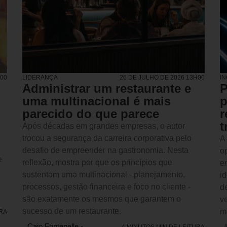
H00
LIDERANÇA
26 DE JULHO DE 2026 13H00
I
Administrar um restaurante e
P
uma multinacional é mais
p
parecido do que parece
r
t
Após décadas em grandes empresas, o autor
trocou a segurança da carreira corporativa pelo
A
desafio de empreender na gastronomia. Nesta
o
e
reflexão, mostra por que os princípios que
e
sustentam uma multinacional - planejamento,
i
processos, gestão financeira e foco no cliente -
d
são exatamente os mesmos que garantem o
v
sucesso de um restaurante.
m
URA
Caio Fontenelle -
4 MINUTOS MIN DE LEITURA