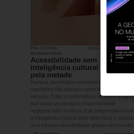
ESG
,
CULTURA
28 DE JULHO DE 2026 14
ORGANIZACIONAL
Acessibilidade sem
inteligência cultural é inclusã
pela metade
Rampas, tecnologias assistivas e conformidade
regulatória são apenas o ponto de partida da
inclusão. Entre a conformidade técnica e a adoç
real existe um elemento frequentemente
negligenciado: a cultura. Este artigo explora co
a Inteligência Cultural pode determinar o sucess
ou o fracasso de estratégias globais de inclusão.