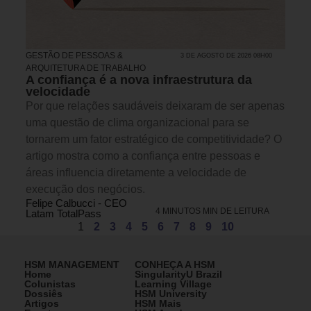
GESTÃO DE PESSOAS &
3 DE AGOSTO DE 2026 08H00
ARQUITETURA DE TRABALHO
A confiança é a nova infraestrutura da
velocidade
Por que relações saudáveis deixaram de ser apenas
uma questão de clima organizacional para se
tornarem um fator estratégico de competitividade? O
artigo mostra como a confiança entre pessoas e
áreas influencia diretamente a velocidade de
execução dos negócios.
Felipe Calbucci - CEO
4 MINUTOS MIN DE LEITURA
Latam TotalPass
1
2
3
4
5
6
7
8
9
10
HSM MANAGEMENT
CONHEÇA A HSM
Home
SingularityU Brazil
Colunistas
Learning Village
Dossiês
HSM University
Artigos
HSM Mais