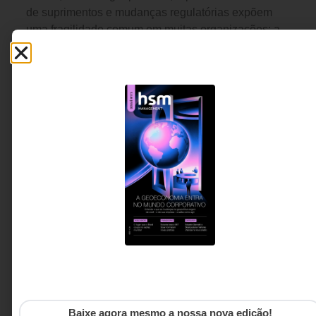
de suprimentos e mudanças regulatórias expõem
uma fragilidade comum em muitas organizações: a
dependência de um único cenário de futuro. Ao
analisar os efeitos recentes do tarifaço sobre
produtos brasileiros, o artigo argumenta que a
verdadeira vantagem competitiva não está em
prever corretamente o próximo choque, mas em
construir operações capazes de se adaptar
rapidamente a diferentes realidades sem
comprometer resultados.
Átila Persici Filho - CINO,
12 MINUTOS MIN DE LEITURA
professor de MBA e Pós-
Tech na FIAP e Conselheiro
de Inovação.
Baixe agora mesmo a nossa nova edição!