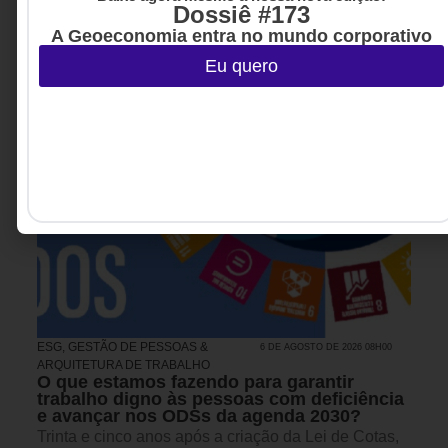
Dossiê #173
A Geoeconomia entra no mundo corporativo
Eu quero
ESG
,
GESTÃO DE PESSOAS &
6 DE AGOSTO DE 2026 08H00
ARQUITETURA DE TRABALHO
O que estamos fazendo para garantir
trabalho digno às pessoas com deficiência
e avançar nos ODSs da agenda 2030?
Trinta e cinco anos após a criação da Lei de Cotas,