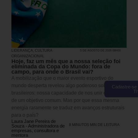
LIDERANÇA
,
CULTURA
5 DE AGOSTO DE 2026 08H00
ORGANIZACIONAL
Hoje, faz um mês que a nossa seleção foi
eliminada da Copa do Mundo: fora de
campo, para onde o Brasil vai?
A mobilização que o maior evento esportivo do
mundo desperta revelou algo poderoso sobre os
Cadastre-se 
T
brasileiros: nossa capacidade de nos unir em torno
de um objetivo comum. Mas por que essa mesma
energia raramente se traduz em avanços estruturais
para o país?
Laura Jane Pereira de
8 MINUTOS MIN DE LEITURA
Souza - Administradora de
empresas, consultora e
mentora