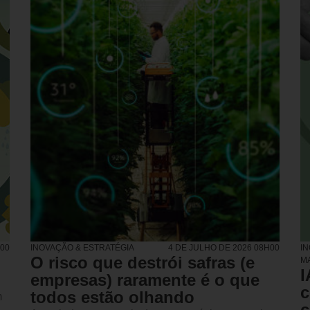
H00
INOVAÇÃO & ESTRATÉGIA
4 DE JULHO DE 2026 08H00
I
O risco que destrói safras (e
M
I
empresas) raramente é o que
c
todos estão olhando
m
c
A partir de casos reais do agronegócio, este artigo
mostra por que decisões baseadas em análises