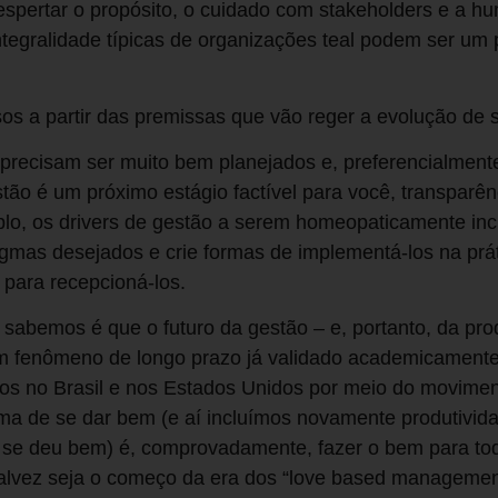
integralidade típicas de organizações teal podem ser um
sos a partir das premissas que vão reger a evolução de 
precisam ser muito bem planejados e, preferencialmente
stão é um próximo estágio factível para você, transparê
lo, os drivers de gestão a serem homeopaticamente incl
gmas desejados e crie formas de implementá-los na prát
 para recepcioná-los.
 sabemos é que o futuro da gestão – e, portanto, da pro
um fenômeno de longo prazo já validado academicament
s no Brasil e nos Estados Unidos por meio do movimen
rma de se dar bem (e aí incluímos novamente produtivi
se deu bem) é, comprovadamente, fazer o bem para tod
 Talvez seja o começo da era dos “love based managemen