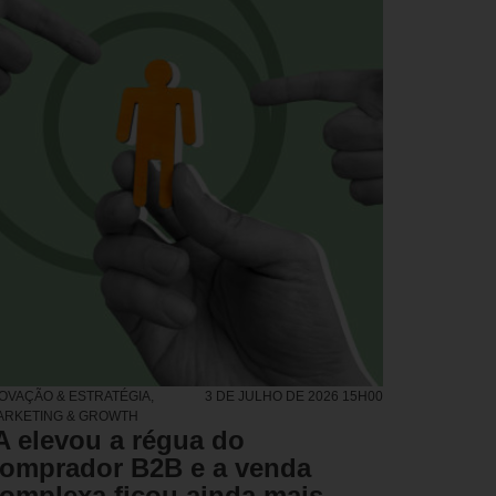
NOVAÇÃO & ESTRATÉGIA
,
3 DE JULHO DE 2026 15H00
ARKETING & GROWTH
A elevou a régua do
omprador B2B e a venda
omplexa ficou ainda mais
humana