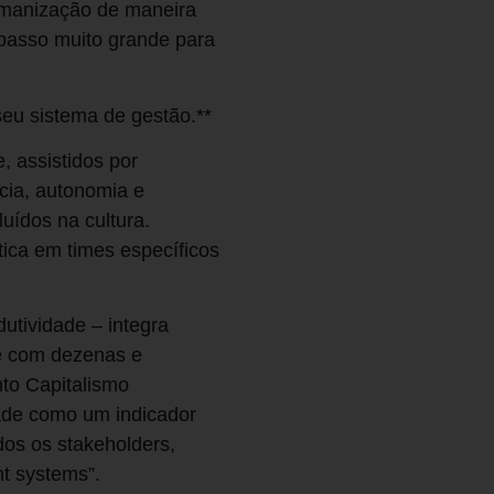
 passo muito grande para
seu sistema de gestão.**
, assistidos por
ncia, autonomia e
uídos na cultura.
ica em times específicos
dutividade – integra
e com dezenas e
to Capitalismo
dade como um indicador
os os stakeholders,
t systems”.