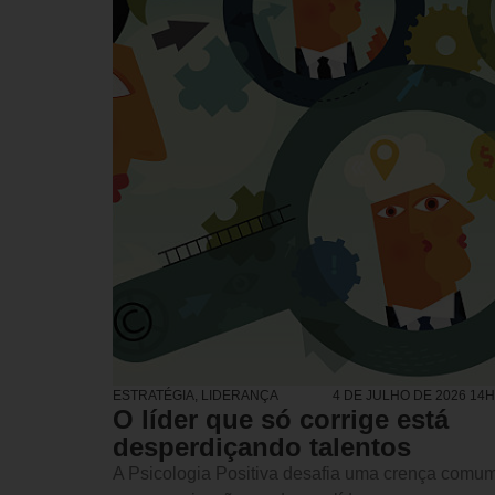
ESTRATÉGIA
,
LIDERANÇA
4 DE JULHO DE 2026 14
O líder que só corrige está
desperdiçando talentos
A Psicologia Positiva desafia uma crença comu
nas organizações: a de que líderes geram
resultados principalmente corrigindo falhas. A