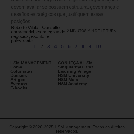
devem avaliar se possuem estrutura, governança e
desafios estratégicos que justifiquem essas
posições
Roberto Vilela - Consultor
2 MINUTOS MIN DE LEITURA
empresarial, estrategista de
negócios, escritor e
palestrante
1
2
3
4
5
6
7
8
9
10
HSM MANAGEMENT
CONHEÇA A HSM
Home
SingularityU Brazil
Colunistas
Learning Village
Dossiês
HSM University
Artigos
HSM Mais
Eventos
HSM Academy
E-books
Copyright © 2020-2025 HSM Management. Todos os direitos
reservados.