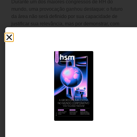
Durante um dos maiores congressos de RH do
mundo, uma provocação ganhou destaque: o futuro
da área não será definido por sua capacidade de
justificar sua relevância, mas por demonstrar, com
dados e resultados, o impacto que gera para o
negócio. Em um cenário marcado por inteligência
artificial, novas formas de trabalho e pressão
crescente por resultados, o RH é chamado a
assumir um papel cada vez mais estratégico.
Valéria Siqueira -
3 MINUTOS MIN DE LEITURA
Fundadora da Let’s Level