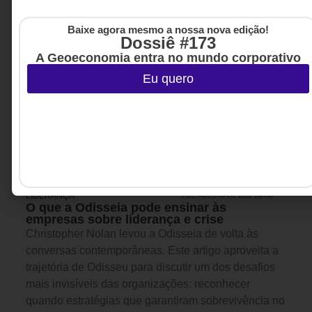
Baixe agora mesmo a nossa nova edição!
Dossiê #173
A Geoeconomia entra no mundo corporativo
Eu quero
LIDERANÇA
3 DE AGOSTO DE 2026 14H00
O que a Odisseia pode ensinar às
empresas sobre liderança e crise
Christopher Nolan levou a Odisseia de volta às
conversas contemporâneas. Este artigo aproveita a
trajetória de Odisseu para discutir um dos desafios
mais invisíveis das organizações: reconhecer
quando estratégias que garantiram sobrevivência no