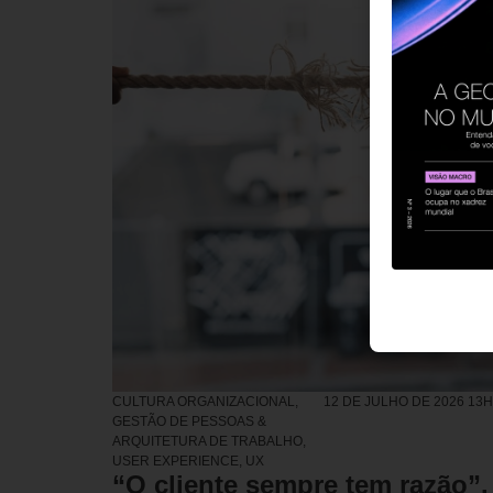
CULTURA ORGANIZACIONAL
,
12 DE JULHO DE 2026 13
GESTÃO DE PESSOAS &
ARQUITETURA DE TRABALHO
,
USER EXPERIENCE, UX
“O cliente sempre tem razão”.