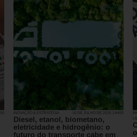
H00
INOVAÇÃO & ESTRATÉGIA
10 DE JULHO DE 2026 14H00
I
Diesel, etanol, biometano,
L
O
eletricidade e hidrogênio: o
o
futuro do transporte cabe em