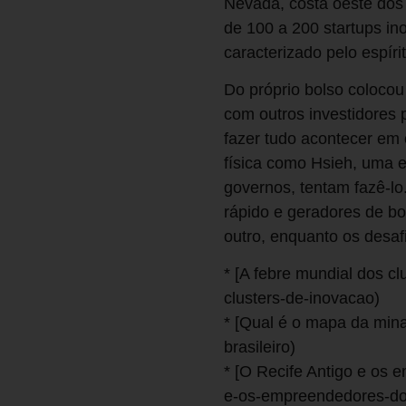
Nevada, costa oeste dos
de 100 a 200 startups i
caracterizado pelo espír
Do próprio bolso coloco
com outros investidores 
fazer tudo acontecer em 
física como Hsieh, uma 
governos, tentam fazê-l
rápido e geradores de b
outro, enquanto os desaf
* [A febre mundial dos c
clusters-de-inovacao)
* [Qual é o mapa da mina
brasileiro)
* [O Recife Antigo e os 
e-os-empreendedores-d