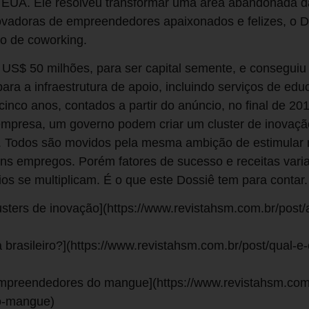
 EUA. Ele resolveu transformar uma área abandonada d
novadoras de empreendedores apaixonados e felizes, o 
ito de coworking.
u US$ 50 milhões, para ser capital semente, e consegui
para a infraestrutura de apoio, incluindo serviços de ed
cinco anos, contados a partir do anúncio, no final de 2
empresa, um governo podem criar um cluster de inovaçã
o. Todos são movidos pela mesma ambição de estimular 
ons empregos. Porém fatores de sucesso e receitas vari
ios se multiplicam. É o que este Dossiê tem para contar
lusters de inovação](https://www.revistahsm.com.br/post/
 brasileiro?](https://www.revistahsm.com.br/post/qual-
empreendedores do mangue](https://www.revistahsm.com.b
o-mangue)