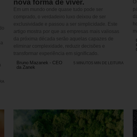
nova forma de viver.
O
p
Em um mundo onde quase tudo pode ser
d
comprado, o verdadeiro luxo deixou de ser
h
exclusividade e passou a ser simplicidade. Este
do
m
artigo mostra por que as empresas mais valiosas
da próxima década serão aquelas capazes de
 a
eliminar complexidade, reduzir decisões e
transformar experiência em significado.
Bruno Mazanek - CEO
5 MINUTOS MIN DE LEITURA
a
da Zanek
URA