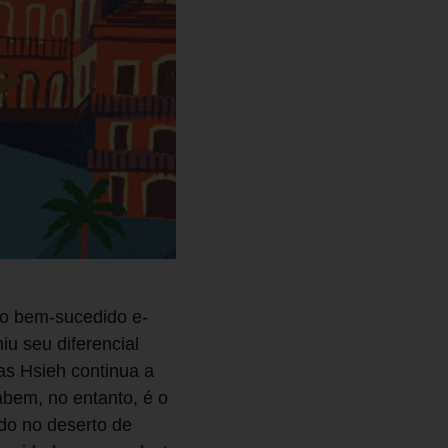
do bem-sucedido e-
u seu diferencial
as Hsieh continua a
abem, no entanto, é o
do no deserto de