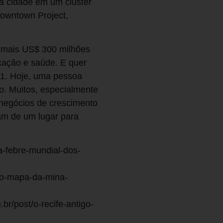
a cidade em um cluster
Downtown Project,
u mais US$ 300 milhões
ucação e saúde. E quer
011. Hoje, uma pessoa
o. Muitos, especialmente
negócios de crescimento
am de um lugar para
.
a-febre-mundial-dos-
e-o-mapa-da-mina-
r/post/o-recife-antigo-