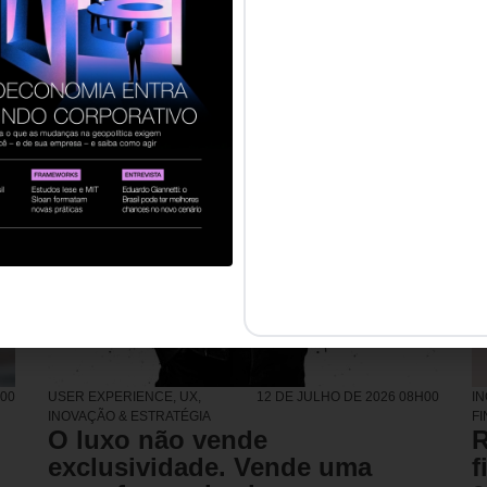
H00
USER EXPERIENCE, UX
,
12 DE JULHO DE 2026 08H00
I
INOVAÇÃO & ESTRATÉGIA
F
O luxo não vende
R
exclusividade. Vende uma
f