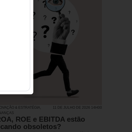
NOVAÇÃO & ESTRATÉGIA
,
11 DE JULHO DE 2026 14H00
INANÇAS
OA, ROE e EBITDA estão
icando obsoletos?