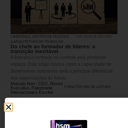
LIDERANÇA
,
GESTÃO DE PESSOAS
1º DE JULHO DE 2026 15H00
& ARQUITETURA DE TRABALHO
Do chefe ao formador de líderes: a
transição inevitável
A liderança centrada no controle está perdendo
espaço. Este artigo mostra como a capacidade de
desenvolver autonomia será o principal diferencial
das organizações do futuro.
Marcelo Neri - CEO, Mentor
5 MINUTOS MIN DE LEITURA
Executivo, Palestrante
Internacional e Escritor