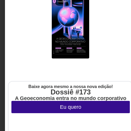
Baixe agora mesmo a nossa nova edição!
Dossiê #173
A Geoeconomia entra no mundo corporativo
Eu quero
INOVAÇÃO & ESTRATÉGIA
,
USER
1º DE JULHO DE 2026 08H00
EXPERIENCE, UX
O cliente nunca quis um humano. Ele quer
que sua dor seja resolvida.
Muito além do debate entre humano e IA, este artigo