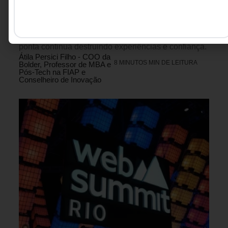
expõe o verdadeiro problema do atendimento
moderno: não é quem responde, mas quem tem
poder para decidir, e por que a falta de autoridade na
ponta continua destruindo experiências e confiança.
Átila Persici Filho - COO da
8 MINUTOS MIN DE LEITURA
Bolder, Professor de MBA e
Pós-Tech na FIAP e
Conselheiro de Inovação