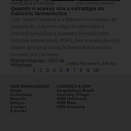
INOVAÇÃO & ESTRATÉGIA
28 DE JUNHO DE 2026 15H00
Quando o acesso vira a estratégia da
indústria farmacêutica
Com Sérgio Frangioni e a Blanver como pontos de
observação, o terceiro artigo da série sobre a
indústria farmacêutica brasileira investiga como
decisões empresariais, PDPs, IFAs e produção local
podem aproximar inovação farmacêutica da vida
concreta dos pacientes.
Rodrigo Magnago - CEO da
13 MINUTOS MIN DE LEITURA
RMagnago
1
2
3
4
5
6
7
8
9
10
HSM MANAGEMENT
CONHEÇA A HSM
Home
SingularityU Brazil
Colunistas
Learning Village
Dossiês
HSM University
Artigos
HSM Mais
Eventos
HSM Academy
E-books