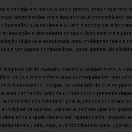
só é sentida em médio e longo prazos. mas o que tem si
ossas organizações mais inovadoras e competitivas? tem
ão inovação) que se deseja curar? diagnosticar é impres
iar inovação à descoberta do novo (isso está mais para 
solução objetiva e estruturada para problemas reais e c
ades e vantagens comparativas, gerar ganhos de eficiênc
é diagnosticar de maneira precisa o problema real e con
tificar os que mais sofrem suas consequências. tem-se 
bém é necessário, porque, ao contrário do que se possa
ue está ganhando, pois da ruptura com o presente dep
 e os obstáculos culturais? pois é, um dos principais o
vel e invisível de normas, valores e padrões que em gra
 desejados e quais devem ser repreendidos, levando as 
mudar uma cultura, mas, quando olhamos para lugares 