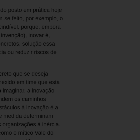
do posto em prática hoje
-se feito, por exemplo, o
cindível, porque, embora
invenção), inovar é,
oncretos, solução essa
ia ou reduzir riscos de
creto que se deseja
mexido em time que está
 imaginar, a inovação
endem os caminhos
bstáculos à inovação é a
nde medida determinam
organizações à inércia.
como o mítico Vale do