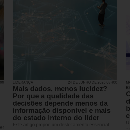
H00
LIDERANÇA
24 DE JUNHO DE 2026 08H00
M
Mais dados, menos lucidez?
E
O
Por que a qualidade das
d
decisões depende menos da
b
informação disponível e mais
e
do estado interno do líder
U
Este artigo propõe um deslocamento essencial:
er
a