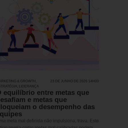
ARKETING & GROWTH
,
23 DE JUNHO DE 2026 14H00
STRATÉGIA
,
LIDERANÇA
 equilíbrio entre metas que
esafiam e metas que
loqueiam o desempenho das
quipes
ma meta mal definida não impulsiona, trava. Este
rtigo revela como metas mal calibradas podem