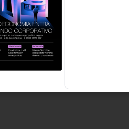
a a colaboração e o equilíbrio.
s e aumentei minha produtividade.
loque em Prática!
u dia, escreva suas respostas e compartilhe com seu t
ÃO e inspire resultados o ano todo!
erre
Conteúdo na HSM e Singularity Brazil.