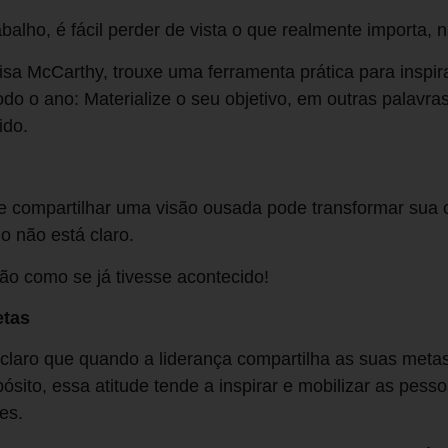
abalho, é fácil perder de vista o que realmente importa
sa McCarthy, trouxe uma ferramenta prática para inspir
odo o ano: Materialize o seu objetivo, em outras palavra
ido.
 e compartilhar uma visão ousada pode transformar sua c
 não está claro.
são como se já tivesse acontecido!
etas
u claro que quando a liderança compartilha as suas meta
ósito, essa atitude tende a inspirar e mobilizar as pes
es.