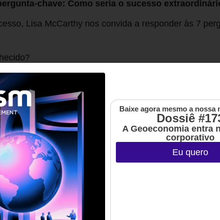
ergunta-chave: Como seria o sucesso extraordinári
cesso, Lisa McCarthy nos convida a responder às 7 perg
nhecido?
tados profissionais?
eu time?
Baixe agora mesmo a nossa 
Dossiê #17
evoluiu?
A Geoeconomia entra 
corporativo
ltados pessoais?
Eu quero
vida?
ções importantes?
ício, trouxe algumas frases inspiradoras como exemplo:
liderar com otimismo.
Superei minha meta de receita