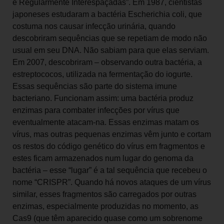
e Regularmente Interespaçadas”. Em 1987, cientistas
japoneses estudaram a bactéria Escherichia coli, que
costuma nos causar infecção urinária, quando
descobriram sequências que se repetiam de modo não
usual em seu DNA. Não sabiam para que elas serviam.
Em 2007, descobriram – observando outra bactéria, a
estreptococos, utilizada na fermentação do iogurte.
Essas sequências são parte do sistema imune
bacteriano. Funcionam assim: uma bactéria produz
enzimas para combater infecções por vírus que
eventualmente atacam-na. Essas enzimas matam os
vírus, mas outras pequenas enzimas vêm junto e cortam
os restos do código genético do vírus em fragmentos e
estes ficam armazenados num lugar do genoma da
bactéria – esse “lugar” é a tal sequência que recebeu o
nome “CRISPR”. Quando há novos ataques de um vírus
similar, esses fragmentos são carregados por outras
enzimas, especialmente produzidas no momento, as
Cas9 (que têm aparecido quase como um sobrenome