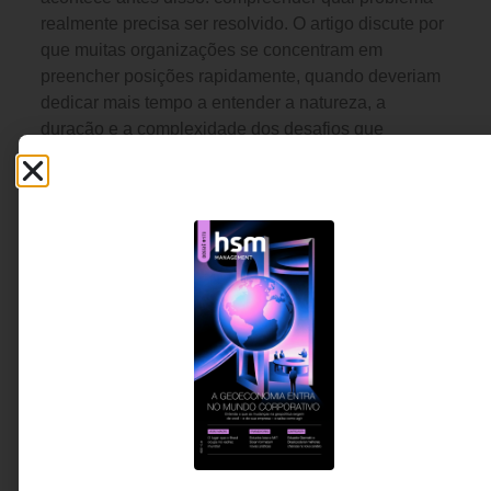
realmente precisa ser resolvido. O artigo discute por
que muitas organizações se concentram em
preencher posições rapidamente, quando deveriam
dedicar mais tempo a entender a natureza, a
duração e a complexidade dos desafios que
enfrentam.
Juliana Ramalho - CEO da
4 MINUTOS MIN DE LEITURA
Talento Sênior