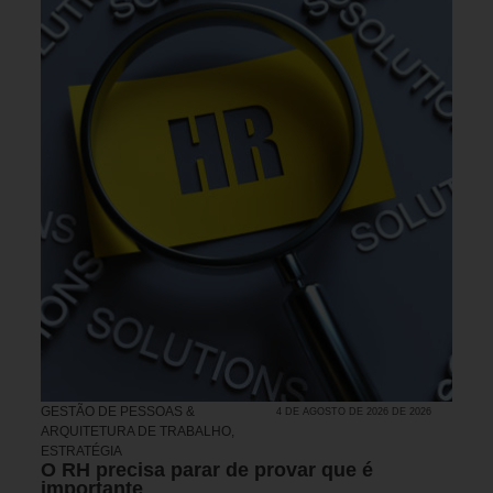
GESTÃO DE PESSOAS &
4 DE AGOSTO DE 2026 DE 2026
ARQUITETURA DE TRABALHO
,
ESTRATÉGIA
O RH precisa parar de provar que é
importante