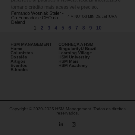
tornar o crédito mais acessível e preciso.
Fernando Wosniak Steler -
4 MINUTOS MIN DE LEITURA
Co-Fundador e CEO da
Delend
1
2
3
4
5
6
7
8
9
10
HSM MANAGEMENT
CONHEÇA A HSM
Home
SingularityU Brazil
Colunistas
Learning Village
Dossiês
HSM University
Artigos
HSM Mais
Eventos
HSM Academy
E-books
Copyright © 2020-2025 HSM Management. Todos os direitos
reservados.