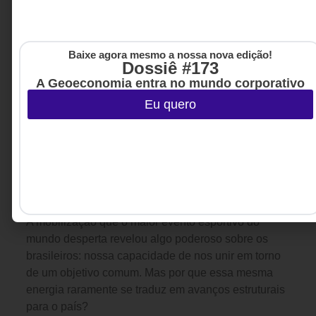
Baixe agora mesmo a nossa nova edição!
Dossiê #173
A Geoeconomia entra no mundo corporativo
Eu quero
LIDERANÇA
,
CULTURA
5 DE AGOSTO DE 2026 08H00
ORGANIZACIONAL
Hoje, faz um mês que a nossa seleção foi
eliminada da Copa do Mundo: fora de
campo, para onde o Brasil vai?
A mobilização que o maior evento esportivo do
mundo desperta revelou algo poderoso sobre os
brasileiros: nossa capacidade de nos unir em torno
de um objetivo comum. Mas por que essa mesma
energia raramente se traduz em avanços estruturais
para o país?