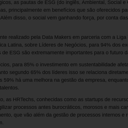
icos, as pautas de ESG (do inglês, Ambiental, Social e
as, principalmente em benefícios que são oferecidos p
 Além disso, o social vem ganhando força, por conta da
te realizado pela Data Makers em parceria com a Liga 
ca Latina, sobre Líderes de Negócios, para 94% dos exe
cas de ESG são extremamente importantes para o futuro 
cios, para 85% o investimento em sustentabilidade afet
to segundo 65% dos líderes isso se relaciona diretam
tros 59% há uma melhora na gestão da empresa, enquant
talentos.
to, as HRTechs, conhecidas como as startups de recur
ilizar processos antes burocráticos, morosos e mais ca
nto, que vão além da gestão de processos internos e 
m.