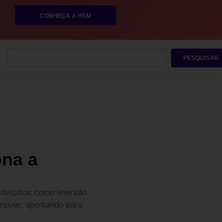
CONHEÇA A HSM
PESQUISAR
ona a
, desafios como imersão
urnover, apontando para