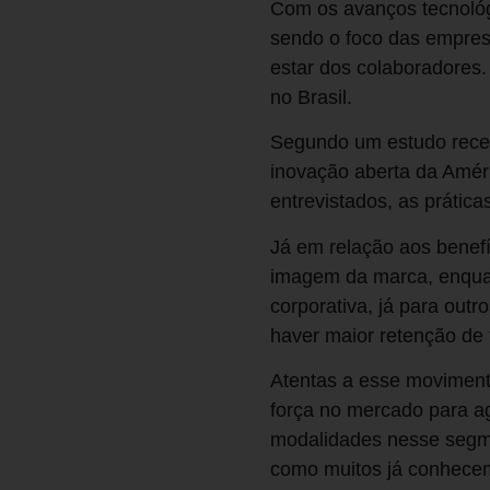
Com os avanços tecnológ
sendo o foco das empres
estar dos colaboradores.
no Brasil.
Segundo um estudo recen
inovação aberta da Améri
entrevistados, as práti
Já em relação aos benefí
imagem da marca, enquan
corporativa, já para ou
haver maior retenção de 
Atentas a esse movimen
força no mercado para ag
modalidades nesse segme
como muitos já conhece