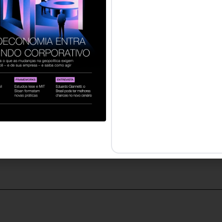
s, a meu ver, acredito que o futuro do segmento de ben
orque ao investir nos colaboradores, as empresas contri
star deles, além de impulsionar o desenvolvimento eco
grandes talentos que crescem junto às corporações. T