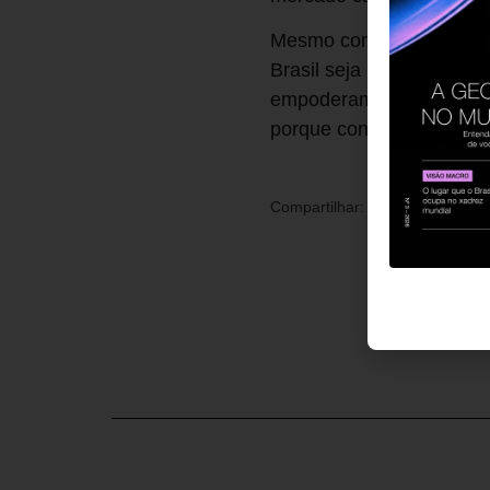
Mesmo com tantos desafio
Brasil seja promissor, p
empoderamento e o bem-e
porque conseguem reter 
Compartilhar: