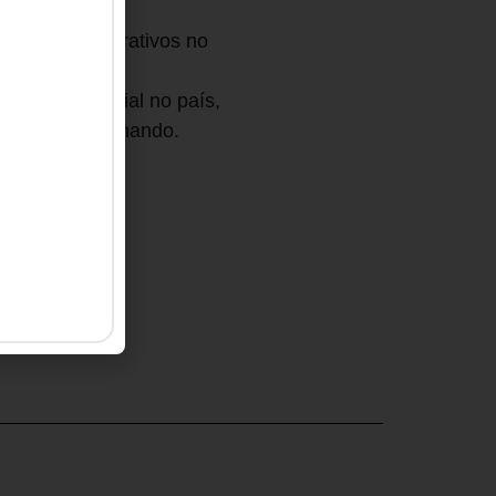
efícios corporativos no
buem para o
nômico e social no país,
odos saem ganhando.