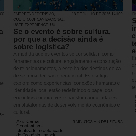
H00
EMPREENDEDORISMO
,
18 DE JULHO DE 2026 14H00
I
S
CULTURA ORGANIZACIONAL
,
USER EXPERIENCE, UX
i
a
Se o evento é sobre cultura,
e
por que a decisão ainda é
t
sobre logística?
e
À medida que os eventos se consolidam como
E
ferramentas de cultura, engajamento e construção
da
de relacionamentos, a escolha dos destinos deixa
p
de ser uma decisão operacional. Este artigo
e
explora como experiências, conexões humanas e
ue
t
identidade local estão redefinindo o papel dos
encontros corporativos e transformando cidades
em plataformas de desenvolvimento econômico e
cultural.
URA
Aziz Camali
5 MINUTOS MIN DE LEITURA
Constantino -
Idealizador e cofundador
do Oxigênio Ilhabela