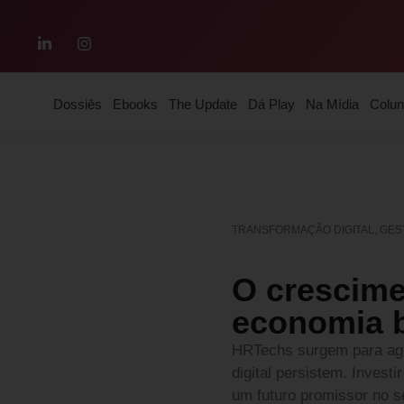
Dossiês
Ebooks
The Update
Dá Play
Na Mídia
Colun
TRANSFORMAÇÃO DIGITAL, GES
O crescime
economia b
HRTechs surgem para agil
digital persistem. Invest
um futuro promissor no se