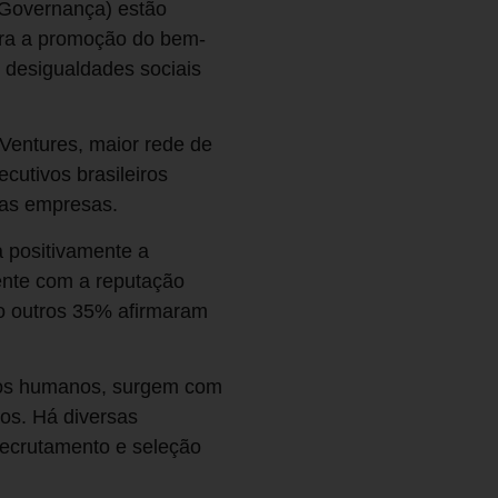
 Governança) estão
ara a promoção do bem-
s desigualdades sociais
Ventures, maior rede de
cutivos brasileiros
das empresas.
a positivamente a
ente com a reputação
o outros 35% afirmaram
sos humanos, surgem com
ros. Há diversas
recrutamento e seleção