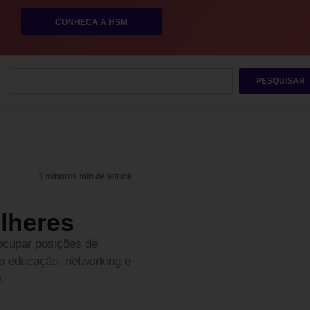
CONHEÇA A HSM
PESQUISAR
3 minutos min de leitura
ulheres
 ocupar posições de
mo educação, networking e
.