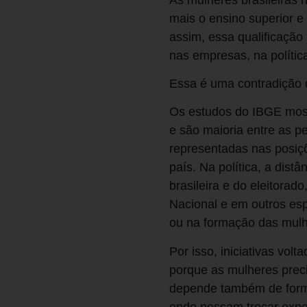
mais o ensino superior e
assim, essa qualificaçã
nas empresas, na polític
Essa é uma contradição q
Os estudos do IBGE mos
e são maioria entre as 
representadas nas posiç
país. Na política, a di
brasileira e do eleitora
Nacional e em outros es
ou na formação das mulh
Por isso, iniciativas vo
porque as mulheres prec
depende também de forma
onde possam trocar experi