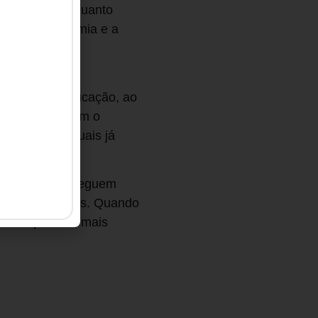
ortunidades. Quanto
esas, a economia e a
ntecem quando
voltadas à educação, ao
ovo projeto tem o
ços para os quais já
 mulheres conseguem
 para ocupá-los. Quando
s competitivo, mais