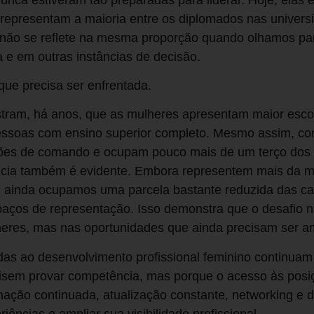
 representam a maioria entre os diplomados nas universi
o não se reflete na mesma proporção quando olhamos par
a e em outras instâncias de decisão.
ue precisa ser enfrentada.
tram, há anos, que as mulheres apresentam maior esco
pessoas com ensino superior completo. Mesmo assim, co
ões de comando e ocupam pouco mais de um terço dos 
stância também é evidente. Embora representem mais da 
do, ainda ocupamos uma parcela bastante reduzida das c
paços de representação. Isso demonstra que o desafio 
eres, mas nas oportunidades que ainda precisam ser a
ltadas ao desenvolvimento profissional feminino continua
isem provar competência, mas porque o acesso às posiç
ção continuada, atualização constante, networking e d
ências e ampliar sua visibilidade profissional.