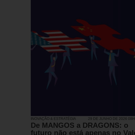
INOVAÇÃO & ESTRATÉGIA
29 DE JUNHO DE 2026 08
De MANGOS a DRAGONS: o
futuro não está apenas no Val