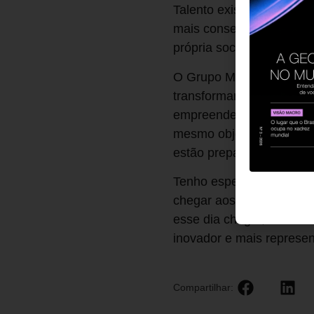
Talento existe em todos
mais conseguirmos reduz
própria sociedade.
O Grupo Mulheres do Bra
transformamos discurso 
empreendedorismo, à part
mesmo objetivo: criar c
estão preparadas.
Tenho esperança de que,
chegar aos cargos de li
esse dia chegar, teremos
inovador e mais represen
Compartilhar: