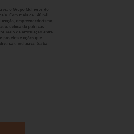
eres, o Grupo Mulheres do
país. Com mais de 140 mil
 educação, empreendedorismo,
ade, defesa de políticas
or meio da articulação entre
ve projetos e ações que
iversa e inclusiva. Saiba