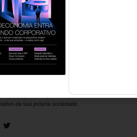
 os lugares, o que nem sempre existe são as mesmas op
ir essa distância, mais estaremos fortalecendo as empr
sil nasceu acreditando que mudanças estruturais aco
em ação. Ao longo dos anos, desenvolvemos iniciativas 
icipação política e à geração de oportunidades. Cada n
ondições para que mais mulheres possam ocupar os espa
 nos próximos anos, a discussão deixe de ser quantas
derança e passe a ser apenas quem está mais preparada
 dado um passo importante para construir um Brasil mai
tativo da sua própria sociedade.