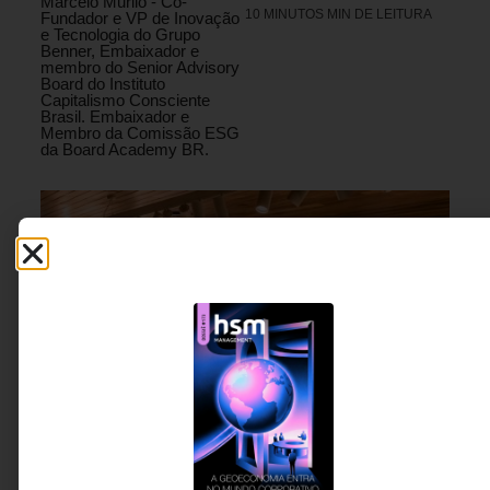
Marcelo Murilo - Co-
10 MINUTOS MIN DE LEITURA
Fundador e VP de Inovação
e Tecnologia do Grupo
Benner, Embaixador e
membro do Senior Advisory
Board do Instituto
Capitalismo Consciente
Brasil. Embaixador e
Membro da Comissão ESG
da Board Academy BR.