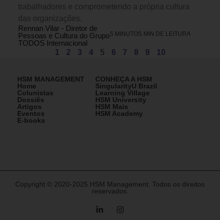
trabalhadores e comprometendo a própria cultura
das organizações.
Rennan Vilar - Diretor de
5 MINUTOS MIN DE LEITURA
Pessoas e Cultura do Grupo
TODOS Internacional
1
2
3
4
5
6
7
8
9
10
HSM MANAGEMENT
CONHEÇA A HSM
Home
SingularityU Brazil
Colunistas
Learning Village
Dossiês
HSM University
Artigos
HSM Mais
Eventos
HSM Academy
E-books
Copyright © 2020-2025 HSM Management. Todos os direitos
reservados.