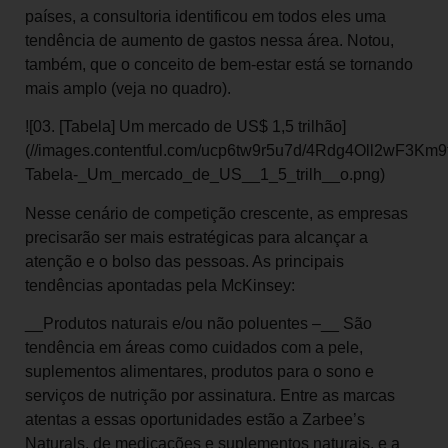
países, a consultoria identificou em todos eles uma
tendência de aumento de gastos nessa área. Notou,
também, que o conceito de bem-estar está se tornando
mais amplo (veja no quadro).
![03. [Tabela] Um mercado de US$ 1,5 trilhão]
(//images.contentful.com/ucp6tw9r5u7d/4Rdg4Oll2wF3Km
Tabela-_Um_mercado_de_US__1_5_trilh__o.png)
Nesse cenário de competição crescente, as empresas
precisarão ser mais estratégicas para alcançar a
atenção e o bolso das pessoas. As principais
tendências apontadas pela McKinsey:
__Produtos naturais e/ou não poluentes –__ São
tendência em áreas como cuidados com a pele,
suplementos alimentares, produtos para o sono e
serviços de nutrição por assinatura. Entre as marcas
atentas a essas oportunidades estão a Zarbee’s
Naturals, de medicações e suplementos naturais, e a