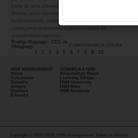
parte de uma conversa com Jonas Hipólito, CEO da
Biotrop, para observar como ciência, bioinsumos,
biodiversidade, dados e competição global
começam a redesenhar a próxima etapa da
produtividade agrícola.
Rodrigo Magnago - CEO da
21 MINUTOS MIN DE LEITURA
RMagnago
1
2
3
4
5
6
7
8
9
10
HSM MANAGEMENT
CONHEÇA A HSM
Home
SingularityU Brazil
Colunistas
Learning Village
Dossiês
HSM University
Artigos
HSM Mais
Eventos
HSM Academy
E-books
Copyright © 2020-2025 HSM Management. Todos os direitos