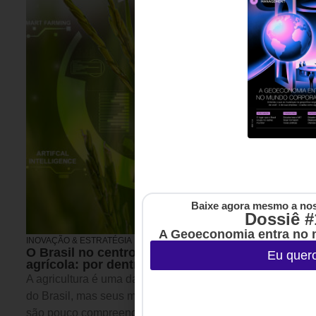
Baixe agora mesmo a nos
Dossiê #
A Geoeconomia entra no 
INOVAÇÃO & ESTRATÉGIA
30 DE JULHO DE 2026 07H00
O Brasil no centro da próxima revolução
Eu quer
agrícola: por dentro do caso da Biotrop
A agricultura é uma das grandes forças econômicas
do Brasil, mas seus mecanismos de inovação ainda
são pouco compreendidos fora do setor. Este artigo