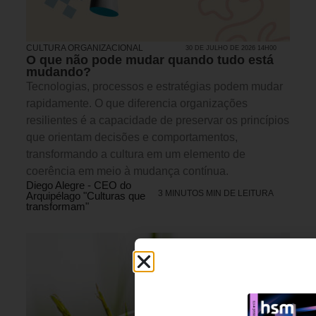
CULTURA ORGANIZACIONAL
30 DE JULHO DE 2026 14H00
O que não pode mudar quando tudo está
mudando?
Tecnologias, processos e estratégias podem mudar
rapidamente. O que diferencia organizações
resilientes é a capacidade de preservar os princípios
que orientam decisões e comportamentos,
transformando a cultura em um elemento de
coerência em meio à mudança contínua.
Diego Alegre - CEO do
3 MINUTOS MIN DE LEITURA
Arquipélago "Culturas que
transformam"