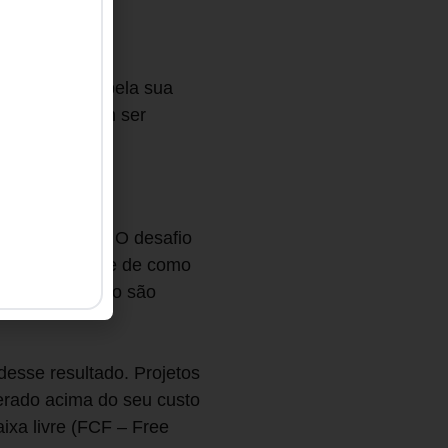
 são tomadas.
 ser avaliado pela sua
omerciais devem ser
 negócio.
 os conceitos. O desafio
ar valor depende de como
stão do balanço são
desse resultado. Projetos
nerado acima do seu custo
ixa livre (FCF – Free