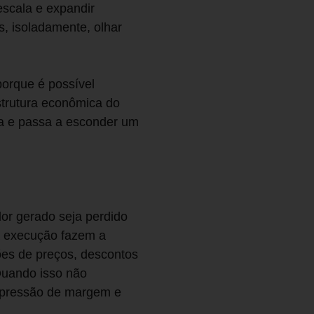
escala e expandir
, isoladamente, olhar
porque é possível
strutura econômica do
ça e passa a esconder um
lor gerado seja perdido
na execução fazem a
ões de preços, descontos
 Quando isso não
ompressão de margem e