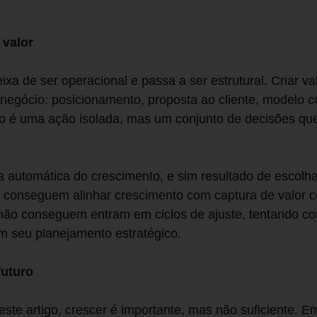
 valor
xa de ser operacional e passa a ser estrutural. Criar va
negócio: posicionamento, proposta ao cliente, modelo c
o é uma ação isolada, mas um conjunto de decisões qu
 automática do crescimento, e sim resultado de escolha
 conseguem alinhar crescimento com captura de valor 
 não conseguem entram em ciclos de ajuste, tentando corr
m seu planejamento estratégico.
futuro
te artigo, crescer é importante, mas não suficiente. E