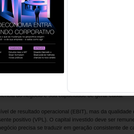
do e passa a ser a qualidade desse resultado.
traz implicações diretas para a forma como as decisões
ca estratégica, mas não o objetivo principal, e passa a
no consistente. Investimentos, projetos e iniciativas c
elo impacto em receita, mas pelo valor que agregam ao
por falta de informação. A maioria dos líderes conhece
ncipalmente, sustentar decisões ao longo do tempo. Cri
s. Decisões de investimento, nível de alavancagem e ge
ciência do negócio e sua capacidade de gerar caixa.
ível de resultado operacional (EBIT), mas da qualidade 
sente positivo (VPL). O capital investido deve ser remu
negócio precisa se traduzir em geração consistente de ca