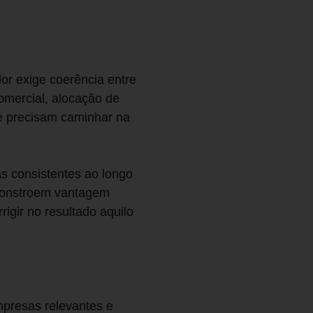
lor exige coerência entre
omercial, alocação de
e precisam caminhar na
s consistentes ao longo
constroem vantagem
igir no resultado aquilo
mpresas relevantes e