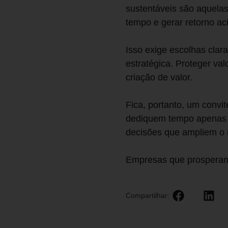
sustentáveis são aquela
tempo e gerar retorno a
Isso exige escolhas clar
estratégica. Proteger val
criação de valor.
Fica, portanto, um convi
dediquem tempo apenas r
decisões que ampliem o re
Empresas que prosperam 
Compartilhar: