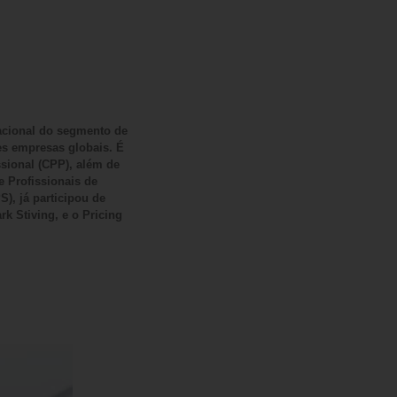
acional do segmento de
es empresas globais. É
ssional (CPP), além de
e Profissionais de
S), já participou de
k Stiving, e o Pricing