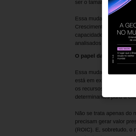
ser o tamanho do resulta
Essa mudança de lógica 
Crescimento é uma alavan
capacidade de gerar retor
analisados não apenas p
O papel da liderança
Essa mudança não ocorre 
está em executar, e, pri
os recursos são alocado
determinantes para a efi
Não se trata apenas do n
precisam gerar valor pre
(ROIC). E, sobretudo, o 