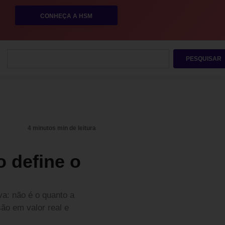
CONHEÇA A HSM
PESQUISAR
4 minutos min de leitura
o define o
a: não é o quanto a
ão em valor real e