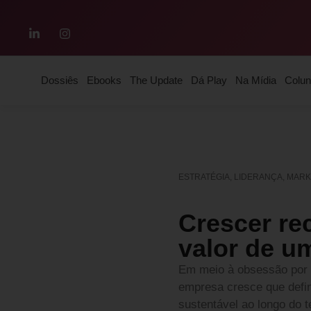
Dossiês
Ebooks
The Update
Dá Play
Na Mídia
Colun
ESTRATÉGIA
,
LIDERANÇA
,
MARK
Crescer re
valor de u
Em meio à obsessão por c
empresa cresce que defi
sustentável ao longo do 