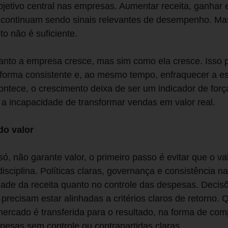
jetivo central nas empresas. Aumentar receita, ganhar 
 continuam sendo sinais relevantes de desempenho. Mas
o não é suficiente.
anto a empresa cresce, mas sim como ela cresce. Isso 
 forma consistente e, ao mesmo tempo, enfraquecer a e
ontece, o crescimento deixa de ser um indicador de for
a incapacidade de transformar vendas em valor real.
do valor
só, não garante valor, o primeiro passo é evitar que o va
disciplina. Políticas claras, governança e consistência 
idade da receita quanto no controle das despesas. Decis
precisam estar alinhadas a critérios claros de retorno.
mercado é transferida para o resultado, na forma de c
esas sem controle ou contrapartidas claras.