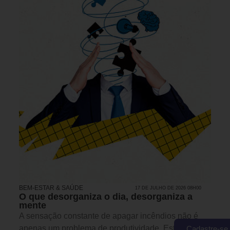
BEM-ESTAR & SAÚDE
17 DE JULHO DE 2026 08H00
O que desorganiza o dia, desorganiza a
mente
A sensação constante de apagar incêndios não é
apenas um problema de produtividade. Este artigo
Cadastre-se 