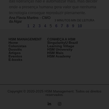
das lideranças não é automatizar mais, mas decidir
onde a presença humana gera valor que nenhuma
tecnologia consegue reproduzir plenamente.
Ana Flavia Martins - CMO
3 MINUTOS MIN DE LEITURA
da Algar
1
2
3
4
5
6
7
8
9
10
HSM MANAGEMENT
CONHEÇA A HSM
Home
SingularityU Brazil
Colunistas
Learning Village
Dossiês
HSM University
Artigos
HSM Mais
Eventos
HSM Academy
E-books
Copyright © 2020-2025 HSM Management. Todos os direitos
reservados.