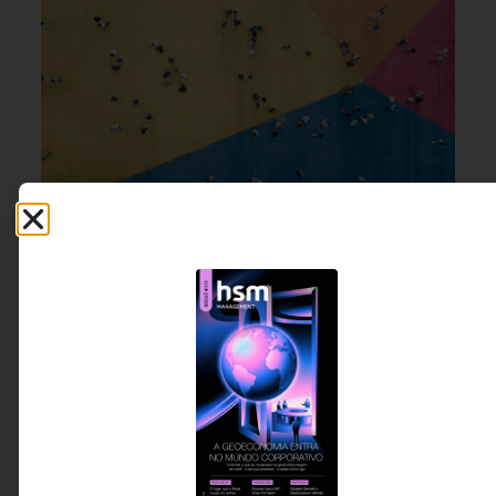
EMPREENDEDORISMO
,
CULTURA
18 DE JULHO DE 2026 14H00
ORGANIZACIONAL
,
USER
EXPERIENCE, UX
Se o evento é sobre cultura, por que a
decisão ainda é sobre logística?
À medida que os eventos se consolidam como
ferramentas de cultura, engajamento e construção
de relacionamentos, a escolha dos destinos deixa
de ser uma decisão operacional. Este artigo explora