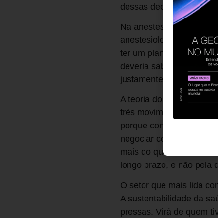
dessas decisões, isolad
Na anestesiologia, o mo
anestesiologista que ent
ter um plano B e um plan
deveria saber disso melh
justamente quando deixa
A teoria dos jogos não é 
três movimentos concreto
porque contratos mal cal
negociar com fornecedore
mais do que um desconto 
longo prazo, e não pela
O setor que mais lida co
A sustentabilidade da sa
pressas. Virá de quem ti