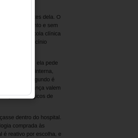
noso.
to que vem antes dela. O
car o equipamento e sem
mou nesta escola clínica
car esse raciocínio
licada à saúde, ela pede
quer política interna,
 em caixa. O segundo é
utação e confiança valem
os epidemiológicos de
asse dentro do hospital.
ologia comprada às
 é reativo por escolha, e