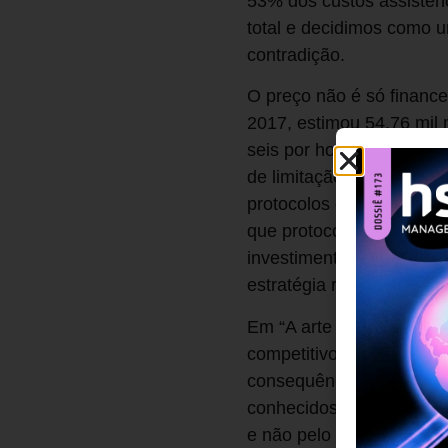
53% dos custos assisten
total e decidimos como 
contradição.
O preço não é só finance
2017, estimou 54,76 mil 
seis por hora, ou uma a 
de limitação técnica, e 
protocolos definidos com
que protocolam cada eta
investimento. Não é um t
estratégia reconhece o p
Em “A arte da estratégia
competitivos, a miopia d
consequências futuras da
conhecidos. São contrato
e não pelo mapa epidemi