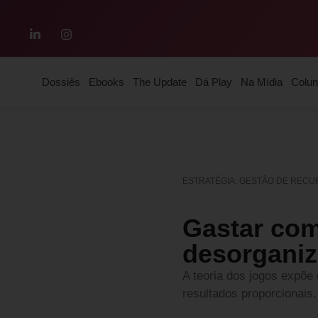
Dossiês
Ebooks
The Update
Dá Play
Na Mídia
Colun
ESTRATÉGIA
,
GESTÃO DE RECU
Gastar com
desorgani
A teoria dos jogos expõe 
resultados proporcionais. 