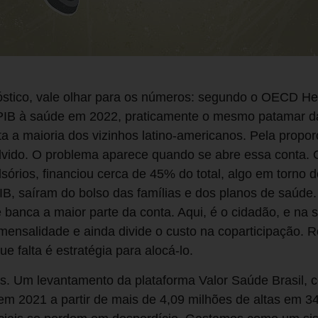
stico, vale olhar para os números: segundo o OECD Heal
o PIB à saúde em 2022, praticamente o mesmo patamar 
ta a maioria dos vizinhos latino-americanos. Pela pro
lvido. O problema aparece quando se abre essa conta. 
rios, financiou cerca de 45% do total, algo em torno d
B, saíram do bolso das famílias e dos planos de saúde.
banca a maior parte da conta. Aqui, é o cidadão, e na 
 mensalidade e ainda divide o custo na coparticipação. R
ue falta é estratégia para alocá-lo.
ais. Um levantamento da plataforma Valor Saúde Brasil,
em 2021 a partir de mais de 4,09 milhões de altas em 3