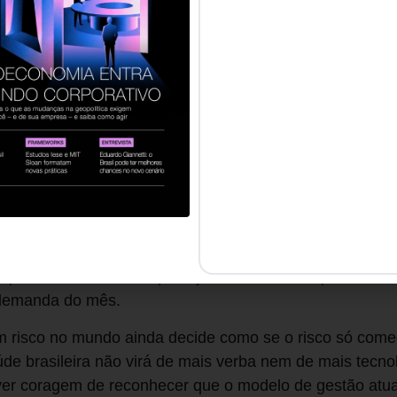
a, parece racional. Somadas, produzem um resultado rui
mento crítico nunca é a emergência, e sim o planejamen
ra na sala sem revisar o histórico do paciente, sem che
o C já perdeu o controle antes de começar. Quem se for
or do que ninguém. Por que, então, tantos param de apli
m a sala cirúrgica e assumem um cargo de gestão?
uma receita, é uma disciplina de leitura de sistemas. Ap
s. O primeiro é mapear incentivos antes de formular qual
ibrados geram desperdício por mais recurso que exista
s e parceiros na lógica de jogos repetidos, em que rep
pontual. O terceiro é planejar investimentos por cenári
 demanda do mês.
m risco no mundo ainda decide como se o risco só começ
úde brasileira não virá de mais verba nem de mais tecn
ver coragem de reconhecer que o modelo de gestão atual