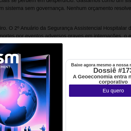
ciais se perdem em desperdício. Gastamos como um si
um sistema sem governança. Nenhum orçamento resolve
iro. O 2º Anuário da Segurança Assistencial Hospitalar
mortes por eventos adversos graves em internações, o e
cada dez minutos. Dessas, 36,17 mil seriam evitáveis. A
sim de processos não planejados, decisões tomadas sob
 antecedência. É gestão reativa. E há uma ironia nisso.
Baixe agora mesmo a nossa 
pa de um procedimento cirúrgico quase nunca protocol
Dossiê #17
raço exclusivo da saúde. Qualquer setor que disciplina 
A Geoeconomia entra 
corporativo
adrão.
Eu quero
”, Avinash Dixit e Barry Nalebuff descrevem o erro ma
o jogador, aquele que enxerga apenas o lance imediato e
 própria decisão. Na saúde brasileira, essa miopia tem
s firmados sob pressão de fornecedor, tecnologia compr
ológico, remuneração médica que premia volume em ve