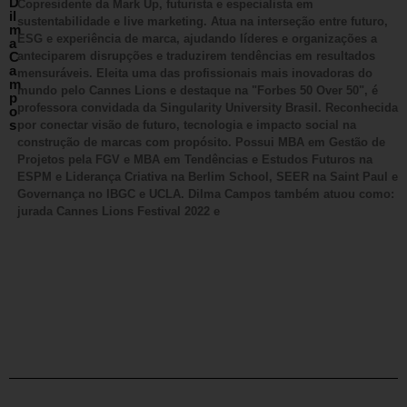
D
Copresidente da Mark Up, futurista e especialista em
il
sustentabilidade e live marketing. Atua na interseção entre futuro,
m
ESG e experiência de marca, ajudando líderes e organizações a
a
C
anteciparem disrupções e traduzirem tendências em resultados
a
mensuráveis. Eleita uma das profissionais mais inovadoras do
m
mundo pelo Cannes Lions e destaque na "Forbes 50 Over 50", é
p
professora convidada da Singularity University Brasil. Reconhecida
o
s
por conectar visão de futuro, tecnologia e impacto social na
construção de marcas com propósito. Possui MBA em Gestão de
Projetos pela FGV e MBA em Tendências e Estudos Futuros na
ESPM e Liderança Criativa na Berlim School, SEER na Saint Paul e
Governança no IBGC e UCLA. Dilma Campos também atuou como:
jurada Cannes Lions Festival 2022 e