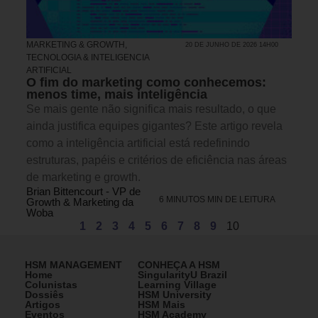
MARKETING & GROWTH
,
20 DE JUNHO DE 2026 14H00
TECNOLOGIA & INTELIGENCIA
ARTIFICIAL
O fim do marketing como conhecemos:
menos time, mais inteligência
Se mais gente não significa mais resultado, o que
ainda justifica equipes gigantes? Este artigo revela
como a inteligência artificial está redefinindo
estruturas, papéis e critérios de eficiência nas áreas
de marketing e growth.
Brian Bittencourt - VP de
6 MINUTOS MIN DE LEITURA
Growth & Marketing da
Woba
1
2
3
4
5
6
7
8
9
10
HSM MANAGEMENT
CONHEÇA A HSM
Home
SingularityU Brazil
Colunistas
Learning Village
Dossiês
HSM University
Artigos
HSM Mais
Eventos
HSM Academy