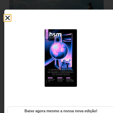
LIDERANÇA
24 DE JUNHO DE 2026 08H00
Mais dados, menos lucidez? Por que a
qualidade das decisões depende menos da
informação disponível e mais do estado
interno do líder
Este artigo propõe um deslocamento essencial: mais
do que acumular informação, a liderança precisa
desenvolver discernimento - a capacidade de
Baixe agora mesmo a nossa nova edição!