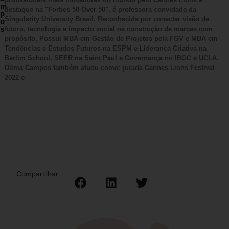
m
destaque na "Forbes 50 Over 50", é professora convidada da
p
Singularity University Brasil. Reconhecida por conectar visão de
o
s
futuro, tecnologia e impacto social na construção de marcas com
propósito. Possui MBA em Gestão de Projetos pela FGV e MBA em
Tendências e Estudos Futuros na ESPM e Liderança Criativa na
Berlim School, SEER na Saint Paul e Governança no IBGC e UCLA.
Dilma Campos também atuou como: jurada Cannes Lions Festival
2022 e
Compartilhar: