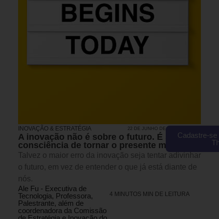
INOVAÇÃO & ESTRATÉGIA
22 DE JUNHO DE 2026 15H00
Cadastre-se 
A inovação não é sobre o futuro. É sobre a
T
consciência de tornar o presente melhor.
Talvez o maior erro da inovação seja tentar adivinhar
o futuro, em vez de entender o que já está diante de
nós.
Ale Fu - Executiva de
4 MINUTOS MIN DE LEITURA
Tecnologia, Professora,
Palestrante, além de
coordenadora da Comissão
de Estratégia e Inovação do