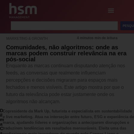
PESQU
4 minutos min de leitura
MARKETING & GROWTH
Comunidades, não algoritmos: onde as
marcas podem construir relevância na era
pós-social
Enquanto as marcas continuam disputando atenção nos
feeds, as conversas que realmente influenciam
percepções e decisões migraram para espaços mais
fechados e menos visíveis. Este artigo mostra por que o
futuro da relevância pode estar justamente onde os
algoritmos não alcançam.
D
Copresidente da Mark Up, futurista e especialista em sustentabilidade
il
e live marketing. Atua na interseção entre futuro, ESG e experiência de
m
marca, ajudando líderes e organizações a anteciparem disrupções e
a
C
traduzirem tendências em resultados mensuráveis. Eleita uma das
a
profissionais mais inovadoras do mundo pelo Cannes Lions e