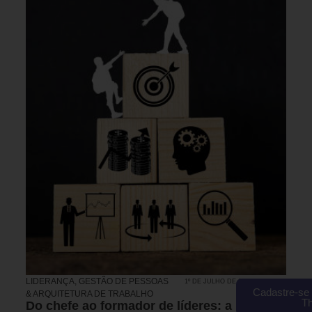
LIDERANÇA
,
GESTÃO DE PESSOAS
1º DE JULHO DE 2026 15H00
Cadastre-se 
& ARQUITETURA DE TRABALHO
T
Do chefe ao formador de líderes: a