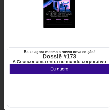
MARKETING & GROWTH
,
3 DE JULHO DE 2026 08H00
COMUNICAÇÃO
,
ESTRATÉGIA
Na era do print, toda comunicação é
pública
Se a sua mensagem interna viralizar amanhã, você
sustentaria o que disse?
Baixe agora mesmo a nossa nova edição!
Ana Paula Soares -
3 MINUTOS MIN DE LEITURA
Dossiê #173
Fundadora e diretora-geral
da Encaso Assessoria
A Geoeconomia entra no mundo corporativo
Eu quero