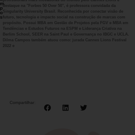
m
destaque na "Forbes 50 Over 50", é professora convidada da
p
Singularity University Brasil. Reconhecida por conectar visão de
o
s
futuro, tecnologia e impacto social na construção de marcas com
propósito. Possui MBA em Gestão de Projetos pela FGV e MBA em
Tendências e Estudos Futuros na ESPM e Liderança Criativa na
Berlim School, SEER na Saint Paul e Governança no IBGC e UCLA.
Dilma Campos também atuou como: jurada Cannes Lions Festival
2022 e
Compartilhar: