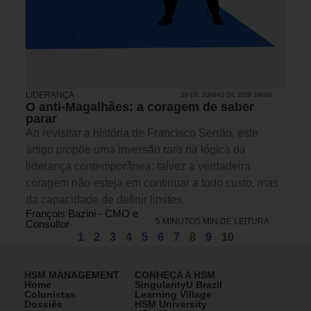
LIDERANÇA
29 DE JUNHO DE 2026 16H00
O anti-Magalhães: a coragem de saber
parar
Ao revisitar a história de Francisco Serrão, este
artigo propõe uma inversão rara na lógica da
liderança contemporânea: talvez a verdadeira
coragem não esteja em continuar a todo custo, mas
da capacidade de definir limites.
François Bazini - CMO e
5 MINUTOS MIN DE LEITURA
Consultor
1
2
3
4
5
6
7
8
9
10
HSM MANAGEMENT
CONHEÇA A HSM
Home
SingularityU Brazil
Colunistas
Learning Village
Dossiês
HSM University