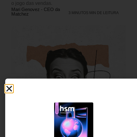
o jogo das vendas.
Mari Genovez - CEO da
3 MINUTOS MIN DE LEITURA
Matchez