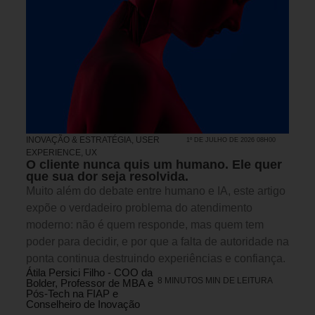
INOVAÇÃO & ESTRATÉGIA
,
USER
1º DE JULHO DE 2026 08H00
EXPERIENCE, UX
O cliente nunca quis um humano. Ele quer
que sua dor seja resolvida.
Muito além do debate entre humano e IA, este artigo
expõe o verdadeiro problema do atendimento
moderno: não é quem responde, mas quem tem
poder para decidir, e por que a falta de autoridade na
ponta continua destruindo experiências e confiança.
Átila Persici Filho - COO da
8 MINUTOS MIN DE LEITURA
Bolder, Professor de MBA e
Pós-Tech na FIAP e
Conselheiro de Inovação