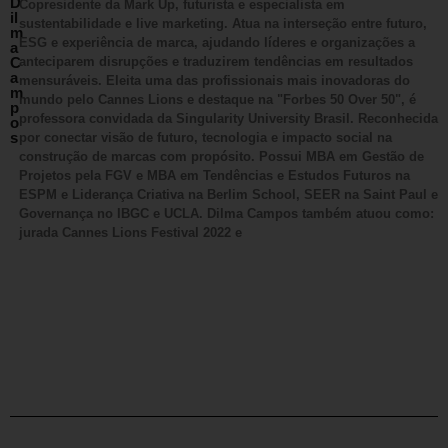
D
Copresidente da Mark Up, futurista e especialista em
il
sustentabilidade e live marketing. Atua na interseção entre futuro,
m
ESG e experiência de marca, ajudando líderes e organizações a
a
C
anteciparem disrupções e traduzirem tendências em resultados
a
mensuráveis. Eleita uma das profissionais mais inovadoras do
m
mundo pelo Cannes Lions e destaque na "Forbes 50 Over 50", é
p
professora convidada da Singularity University Brasil. Reconhecida
o
s
por conectar visão de futuro, tecnologia e impacto social na
construção de marcas com propósito. Possui MBA em Gestão de
Projetos pela FGV e MBA em Tendências e Estudos Futuros na
ESPM e Liderança Criativa na Berlim School, SEER na Saint Paul e
Governança no IBGC e UCLA. Dilma Campos também atuou como:
jurada Cannes Lions Festival 2022 e