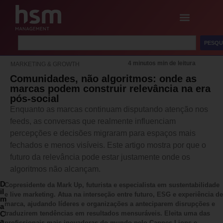
PESQU
4 minutos min de leitura
MARKETING & GROWTH
Comunidades, não algoritmos: onde as
marcas podem construir relevância na era
pós-social
Enquanto as marcas continuam disputando atenção nos
feeds, as conversas que realmente influenciam
percepções e decisões migraram para espaços mais
fechados e menos visíveis. Este artigo mostra por que o
futuro da relevância pode estar justamente onde os
algoritmos não alcançam.
D
Copresidente da Mark Up, futurista e especialista em sustentabilidade
il
e live marketing. Atua na interseção entre futuro, ESG e experiência de
m
marca, ajudando líderes e organizações a anteciparem disrupções e
a
C
traduzirem tendências em resultados mensuráveis. Eleita uma das
a
profissionais mais inovadoras do mundo pelo Cannes Lions e