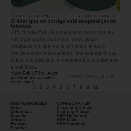
ESTRATÉGIA
,
LIDERANÇA
4 DE JULHO DE 2026 14H00
O líder que só corrige está desperdiçando
talentos
A Psicologia Positiva desafia uma crença comum
nas organizações: a de que líderes geram
resultados principalmente corrigindo falhas. A
ciência sugere outro caminho, fortalecer aquilo que
já funciona para ampliar desempenho, engajamento
e resiliência.
Valter Bahia Filho - Autor,
6 MINUTOS MIN DE LEITURA
palestrante e consultor
educacional
1
2
3
4
5
6
7
8
9
10
HSM MANAGEMENT
CONHEÇA A HSM
Home
SingularityU Brazil
Colunistas
Learning Village
Dossiês
HSM University
Artigos
HSM Mais
Eventos
HSM Academy
E-books