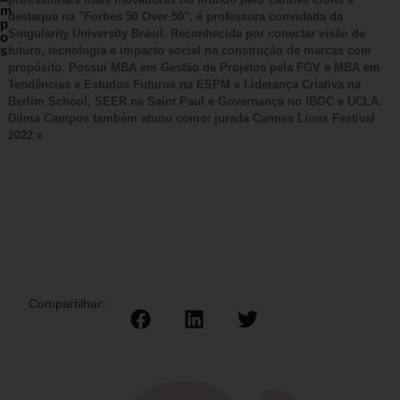
m
destaque na "Forbes 50 Over 50", é professora convidada da
p
Singularity University Brasil. Reconhecida por conectar visão de
o
s
futuro, tecnologia e impacto social na construção de marcas com
propósito. Possui MBA em Gestão de Projetos pela FGV e MBA em
Tendências e Estudos Futuros na ESPM e Liderança Criativa na
Berlim School, SEER na Saint Paul e Governança no IBGC e UCLA.
Dilma Campos também atuou como: jurada Cannes Lions Festival
2022 e
Compartilhar: