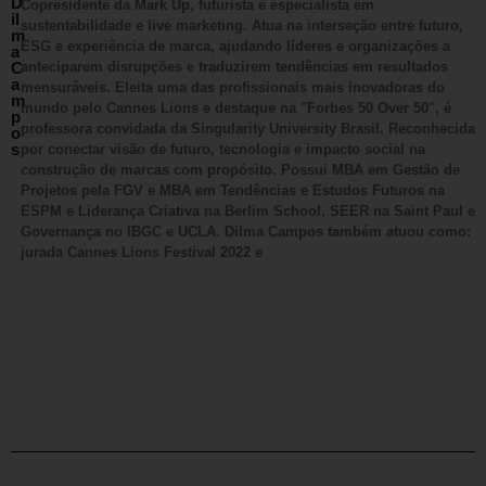
D
Copresidente da Mark Up, futurista e especialista em
il
sustentabilidade e live marketing. Atua na interseção entre futuro,
m
ESG e experiência de marca, ajudando líderes e organizações a
a
C
anteciparem disrupções e traduzirem tendências em resultados
a
mensuráveis. Eleita uma das profissionais mais inovadoras do
m
mundo pelo Cannes Lions e destaque na "Forbes 50 Over 50", é
p
professora convidada da Singularity University Brasil. Reconhecida
o
s
por conectar visão de futuro, tecnologia e impacto social na
construção de marcas com propósito. Possui MBA em Gestão de
Projetos pela FGV e MBA em Tendências e Estudos Futuros na
ESPM e Liderança Criativa na Berlim School, SEER na Saint Paul e
Governança no IBGC e UCLA. Dilma Campos também atuou como:
jurada Cannes Lions Festival 2022 e