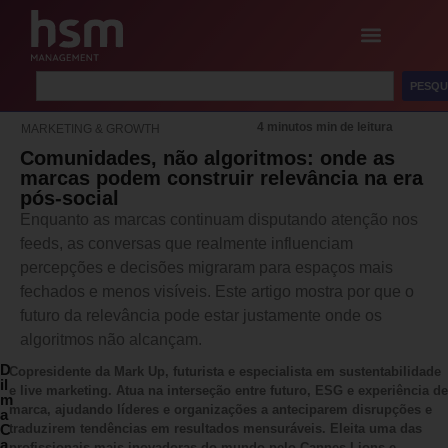
PESQU
4 minutos min de leitura
MARKETING & GROWTH
Comunidades, não algoritmos: onde as
marcas podem construir relevância na era
pós-social
Enquanto as marcas continuam disputando atenção nos
feeds, as conversas que realmente influenciam
percepções e decisões migraram para espaços mais
fechados e menos visíveis. Este artigo mostra por que o
futuro da relevância pode estar justamente onde os
algoritmos não alcançam.
D
Copresidente da Mark Up, futurista e especialista em sustentabilidade
il
e live marketing. Atua na interseção entre futuro, ESG e experiência de
m
marca, ajudando líderes e organizações a anteciparem disrupções e
a
C
traduzirem tendências em resultados mensuráveis. Eleita uma das
a
profissionais mais inovadoras do mundo pelo Cannes Lions e