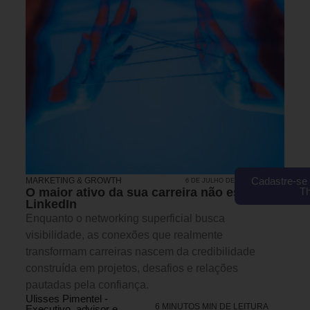
Cadastre-se 
MARKETING & GROWTH
6 DE JULHO DE 2026 16H00
T
O maior ativo da sua carreira não está no
LinkedIn
Enquanto o networking superficial busca
visibilidade, as conexões que realmente
transformam carreiras nascem da credibilidade
construída em projetos, desafios e relações
pautadas pela confiança.
Ulisses Pimentel -
6 MINUTOS MIN DE LEITURA
Executivo, advisor e